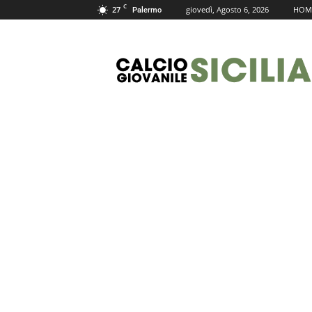
C
27
giovedì, Agosto 6, 2026
HOM
Palermo
Calcio
Giovanile
Sicilia