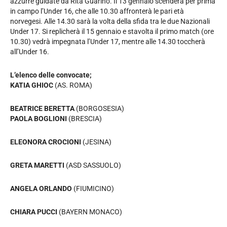
azzurre guidate da Rita Guarino. Il 13 gennaio scenderà per prima
in campo l’Under 16, che alle 10.30 affronterà le pari età
norvegesi. Alle 14.30 sarà la volta della sfida tra le due Nazionali
Under 17. Si replicherà il 15 gennaio e stavolta il primo match (ore
10.30) vedrà impegnata l’Under 17, mentre alle 14.30 toccherà
all’Under 16.
L’elenco delle convocate;
KATIA GHIOC
(AS. ROMA)
BEATRICE BERETTA
(BORGOSESIA)
PAOLA BOGLIONI
(BRESCIA)
ELEONORA CROCIONI
(JESINA)
GRETA MARETTI
(ASD SASSUOLO)
ANGELA ORLANDO
(FIUMICINO)
CHIARA PUCCI
(BAYERN MONACO)