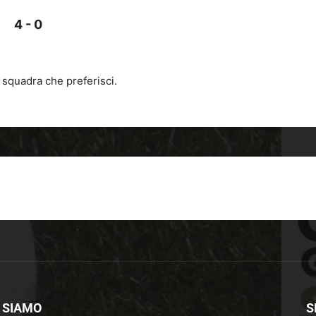
4 - 0
 squadra che preferisci.
 SIAMO
S