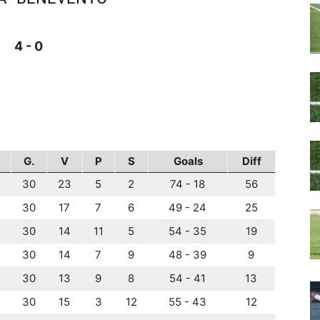
4 - 0
G.
V
P
S
Goals
Diff
30
23
5
2
74 - 18
56
30
17
7
6
49 - 24
25
30
14
11
5
54 - 35
19
30
14
7
9
48 - 39
9
30
13
9
8
54 - 41
13
30
15
3
12
55 - 43
12