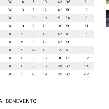
30
14
6
10
42 - 35
7
30
13
5
12
42 - 50
-8
30
11
9
10
51 - 54
-3
30
10
7
13
39 - 50
-11
30
9
8
13
42 - 42
0
30
8
9
13
47 - 50
-3
30
5
12
13
35 - 43
-8
30
6
8
16
30 - 62
-32
30
6
6
18
28 - 62
-34
30
1
10
19
20 - 62
-42
A–BENEVENTO