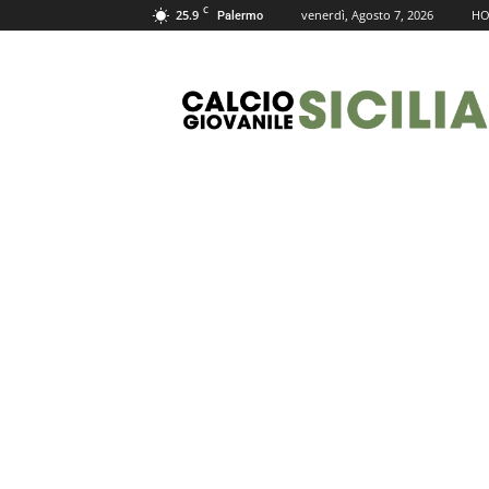
C
25.9
venerdì, Agosto 7, 2026
H
Palermo
Calcio
Giovanile
Sicilia