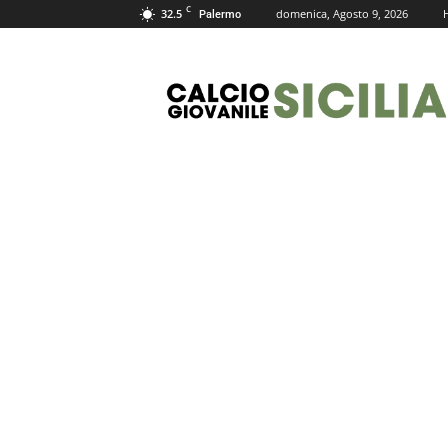
C
32.5
domenica, Agosto 9, 2026
Palermo
Calcio
Giovanile
Sicilia