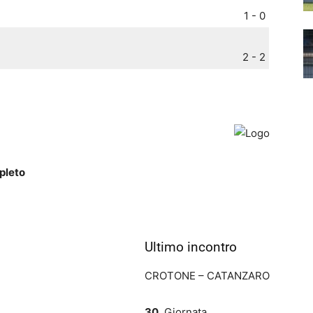
1 - 0
2 - 2
pleto
Ultimo incontro
CROTONE – CATANZARO
30.
Giornata