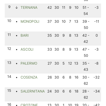
9
↓
TERNANA
42
30
11
9
10
51 -
-3
54
10
•
MONOPOLI
37
30
10
7
13
39 -
-11
50
11
•
BARI
35
30
9
8
13
42 -
0
42
12
•
ASCOLI
33
30
8
9
13
47 -
-3
50
13
•
PALERMO
27
30
5
12
13
35 -
-8
43
14
•
COSENZA
26
30
6
8
16
30 -
-32
62
15
•
SALERNITANA
24
30
6
6
18
28 -
-34
62
16
•
CROTONE
13
30
1
10
19
20 -
-42