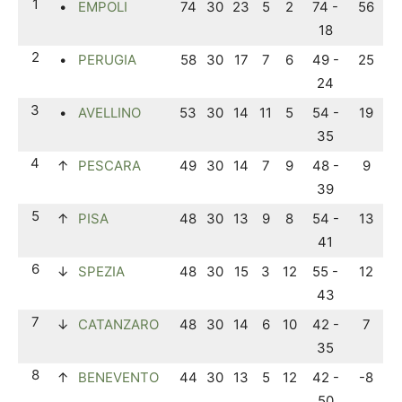
1
•
EMPOLI
74
30
23
5
2
74 -
56
18
2
•
PERUGIA
58
30
17
7
6
49 -
25
24
3
•
AVELLINO
53
30
14
11
5
54 -
19
35
4
↑
PESCARA
49
30
14
7
9
48 -
9
39
5
↑
PISA
48
30
13
9
8
54 -
13
41
6
↓
SPEZIA
48
30
15
3
12
55 -
12
43
7
↓
CATANZARO
48
30
14
6
10
42 -
7
35
8
↑
BENEVENTO
44
30
13
5
12
42 -
-8
50