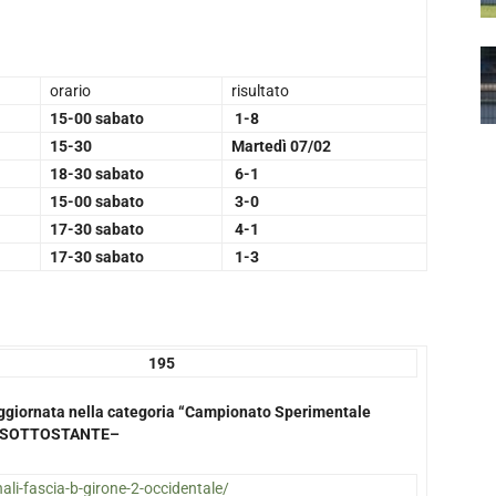
orario
risultato
15-00 sabato
1-8
15-30
Martedì 07/02
18-30 sabato
6-1
15-00 sabato
3-0
17-30 sabato
4-1
17-30 sabato
1-3
95
a aggiornata nella categoria “Campionato Sperimentale
NK SOTTOSTANTE–
onali-fascia-b-girone-2-occidentale/