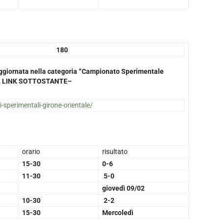
80
a aggiornata nella categoria “Campionato Sperimentale
NEL LINK SOTTOSTANTE–
i-sperimentali-girone-orientale/
orario
risultato
15-30
0-6
11-30
5-0
giovedì 09/02
10-30
2-2
15-30
Mercoledì