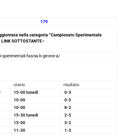
1 179
a aggiornata nella categoria “Campionato Sperimentale
NEL LINK SOTTOSTANTE–
i-sperimentali-fascia-b-girone-a/
orario
risultato
O
15-00 lunedì
0-3
10-00
0-5
10-00
8-2
15-30 lunedì
2-5
15-00
3-2
11-30
1-3