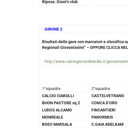
Riposa: Giant’s club
GIRONE 2
1
Risultati delle gare con marcatori e classific
Regionali Giovanissimi” – OPPURE CLICCA 
http://www.calciogiovanilesicilia.it/giovanissim
1°squadra
2°squadra
CALCIO CIAKULLI
CASTELVETRANO
BUON PASTORE sq.2
CONCA D’ORO
LUDOS ALCAMO
FINCANTIERI
MONREALE
PANORMUS
BOEO MARSALA
C.GAIA ADELKAM