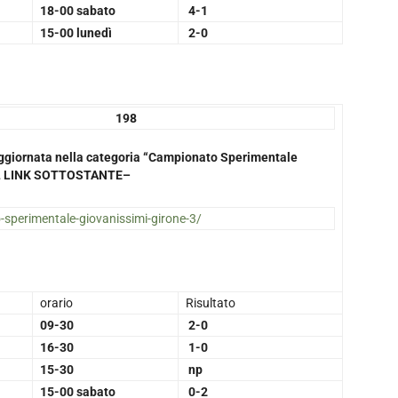
18-00 sabato
4-1
15-00 lunedì
2-0
98
a aggiornata nella categoria “Campionato Sperimentale
NEL LINK SOTTOSTANTE–
o-sperimentale-giovanissimi-girone-3/
orario
Risultato
09-30
2-0
16-30
1-0
15-30
np
15-00 sabato
0-2