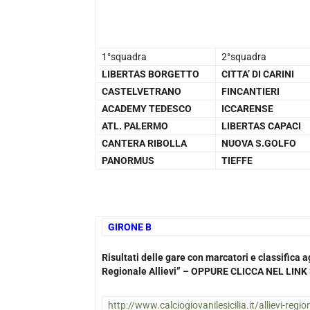
1°squadra
2°squadra
LIBERTAS BORGETTO
CITTA’ DI CARINI
CASTELVETRANO
FINCANTIERI
ACADEMY TEDESCO
ICCARENSE
ATL. PALERMO
LIBERTAS CAPACI
CANTERA RIBOLLA
NUOVA S.GOLFO
PANORMUS
TIEFFE
GIRONE B
1
Risultati delle gare con marcatori e classific
Regionale Allievi” – OPPURE CLICCA NEL LI
http://www.calciogiovanilesicilia.it/allievi-regi