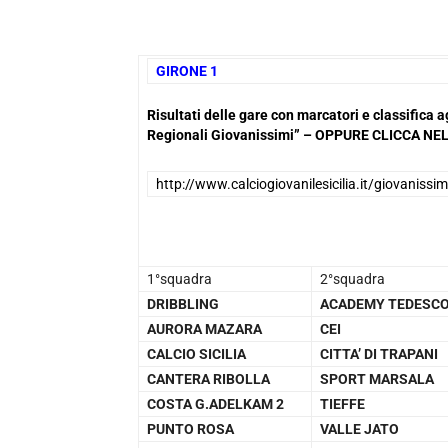
GIRONE 
Risultati delle gare con marcatori e classific
Regionali Giovanissimi” – OPPURE CLICCA 
http://www.calciogiovanilesicilia.it/giovanissim
1°squadra
2°squadra
DRIBBLING
ACADEMY TEDESC
AURORA MAZARA
CEI
CALCIO SICILIA
CITTA’ DI TRAPANI
CANTERA RIBOLLA
SPORT MARSALA
COSTA G.ADELKAM 2
TIEFFE
PUNTO ROSA
VALLE JATO