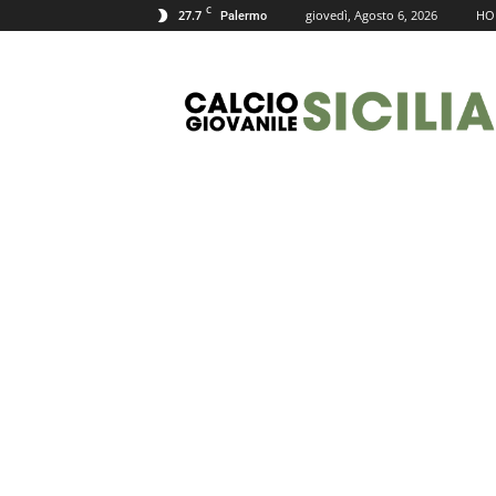
C
27.7
giovedì, Agosto 6, 2026
HO
Palermo
Calcio
Giovanile
Sicilia