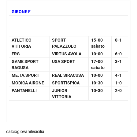
GIRONE F
ATLETICO
SPORT
15-00
0-1
VITTORIA
PALAZZOLO
sabato
ERG
VIRTUS AVOLA
10-00
6-0
GAME SPORT
USA SPORT
17-00
3-1
RAGUSA
sabato
ME.TA.SPORT
REAL SIRACUSA
10-00
4-1
MODICA AIRONE
SPORTISPICA
10-30
1-0
PANTANELLI
JUNIOR
10-30
2-0
VITTORIA
calciogiovanilesicilia