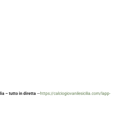
a – tutto in diretta
—
https://calciogiovanilesicilia.com/lapp-