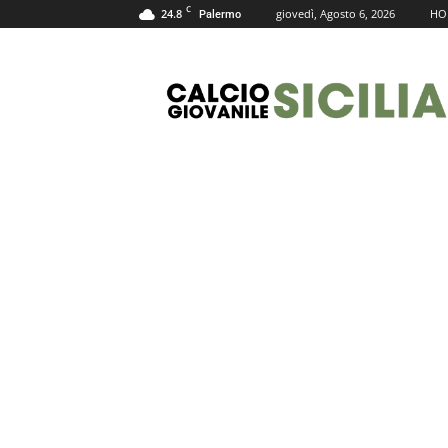
C
24.8
giovedì, Agosto 6, 2026
HO
Palermo
Calcio
Giovanile
Sicilia