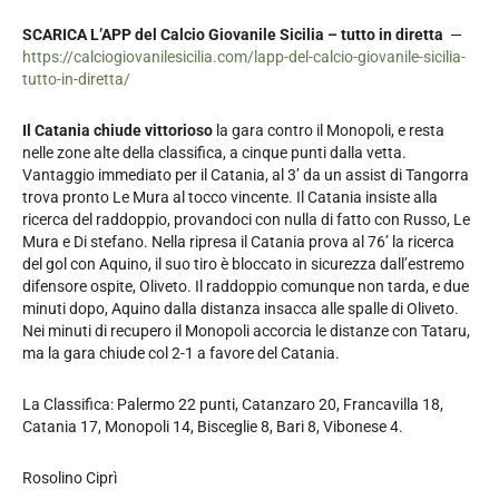
SCARICA L’APP del Calcio Giovanile Sicilia – tutto in diretta
—
https://calciogiovanilesicilia.com/lapp-del-calcio-giovanile-sicilia-
tutto-in-diretta/
Il Catania chiude vittorioso
la gara contro il Monopoli, e resta
nelle zone alte della classifica, a cinque punti dalla vetta.
Vantaggio immediato per il Catania, al 3’ da un assist di Tangorra
trova pronto Le Mura al tocco vincente. Il Catania insiste alla
ricerca del raddoppio, provandoci con nulla di fatto con Russo, Le
Mura e Di stefano. Nella ripresa il Catania prova al 76’ la ricerca
del gol con Aquino, il suo tiro è bloccato in sicurezza dall’estremo
difensore ospite, Oliveto. Il raddoppio comunque non tarda, e due
minuti dopo, Aquino dalla distanza insacca alle spalle di Oliveto.
Nei minuti di recupero il Monopoli accorcia le distanze con Tataru,
ma la gara chiude col 2-1 a favore del Catania.
La Classifica: Palermo 22 punti, Catanzaro 20, Francavilla 18,
Catania 17, Monopoli 14, Bisceglie 8, Bari 8, Vibonese 4.
Rosolino Ciprì