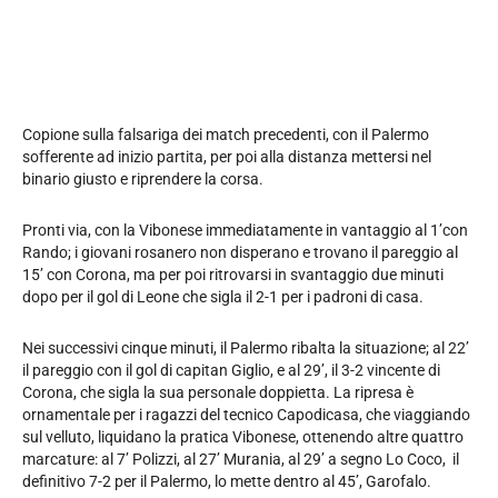
Copione sulla falsariga dei match precedenti, con il Palermo
sofferente ad inizio partita, per poi alla distanza mettersi nel
binario giusto e riprendere la corsa.
Pronti via, con la Vibonese immediatamente in vantaggio al 1’con
Rando; i giovani rosanero non disperano e trovano il pareggio al
15’ con Corona, ma per poi ritrovarsi in svantaggio due minuti
dopo per il gol di Leone che sigla il 2-1 per i padroni di casa.
Nei successivi cinque minuti, il Palermo ribalta la situazione; al 22’
il pareggio con il gol di capitan Giglio, e al 29’, il 3-2 vincente di
Corona, che sigla la sua personale doppietta. La ripresa è
ornamentale per i ragazzi del tecnico Capodicasa, che viaggiando
sul velluto, liquidano la pratica Vibonese, ottenendo altre quattro
marcature: al 7’ Polizzi, al 27’ Murania, al 29’ a segno Lo Coco, il
definitivo 7-2 per il Palermo, lo mette dentro al 45’, Garofalo.