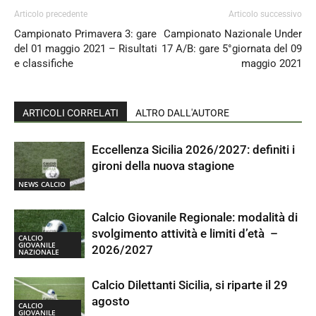
Articolo precedente
Articolo successivo
Campionato Primavera 3: gare
Campionato Nazionale Under
del 01 maggio 2021 – Risultati
17 A/B: gare 5°giornata del 09
e classifiche
maggio 2021
ARTICOLI CORRELATI
ALTRO DALL'AUTORE
Eccellenza Sicilia 2026/2027: definiti i
gironi della nuova stagione
NEWS CALCIO
Calcio Giovanile Regionale: modalità di
svolgimento attività e limiti d’età –
CALCIO
GIOVANILE
2026/2027
NAZIONALE
Calcio Dilettanti Sicilia, si riparte il 29
agosto
CALCIO
GIOVANILE