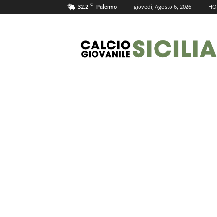
C
32.2
giovedì, Agosto 6, 2026
HO
Palermo
Calcio
Giovanile
Sicilia