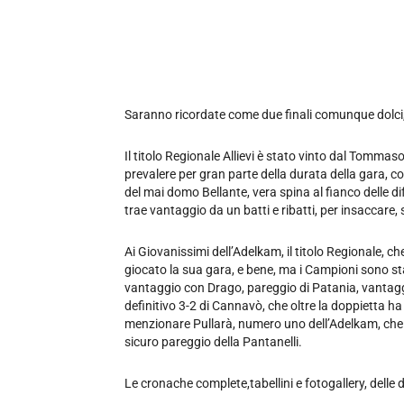
Saranno ricordate come due finali comunque dolci
Il titolo Regionale Allievi è stato vinto dal Tommas
prevalere per gran parte della durata della gara, co
del mai domo Bellante, vera spina al fianco delle di
trae vantaggio da un batti e ribatti, per insaccare, 
Ai Giovanissimi dell’Adelkam, il titolo Regionale, c
giocato la sua gara, e bene, ma i Campioni sono sta
vantaggio con Drago, pareggio di Patania, vantagg
definitivo 3-2 di Cannavò, che oltre la doppietta h
menzionare Pullarà, numero uno dell’Adelkam, che ne
sicuro pareggio della Pantanelli.
Le cronache complete,tabellini e fotogallery, delle due