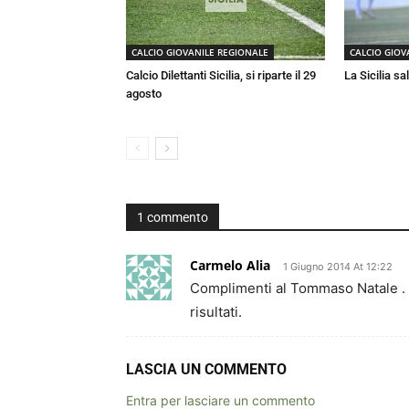
CALCIO GIOVANILE REGIONALE
CALCIO GIOV
Calcio Dilettanti Sicilia, si riparte il 29
La Sicilia sa
agosto
1 commento
Carmelo Alia
1 Giugno 2014 At 12:22
Complimenti al Tommaso Natale . i
risultati.
LASCIA UN COMMENTO
Entra per lasciare un commento