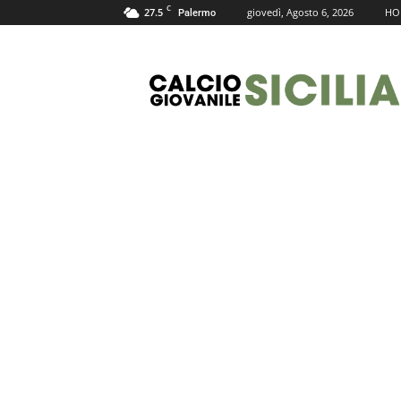
C
27.5
giovedì, Agosto 6, 2026
HO
Palermo
Calcio
Giovanile
Sicilia