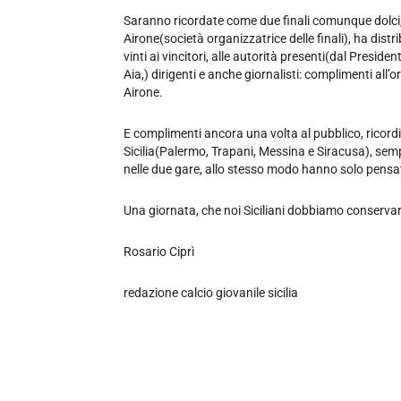
Saranno ricordate come due finali comunque dolci, 
Airone(società organizzatrice delle finali), ha distrib
vinti ai vincitori, alle autorità presenti(dal Presiden
Aia,) dirigenti e anche giornalisti: complimenti all
Airone.
E complimenti ancora una volta al pubblico, ricord
Sicilia(Palermo, Trapani, Messina e Siracusa), se
nelle due gare, allo stesso modo hanno solo pensato
Una giornata, che noi Siciliani dobbiamo conservare 
Rosario Ciprì
redazione calcio giovanile sicilia