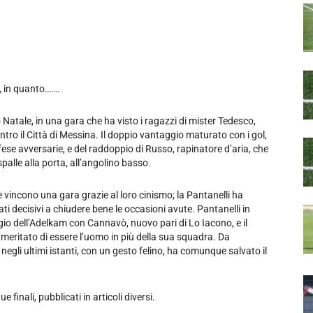
, in quanto…….
o Natale, in una gara che ha visto i ragazzi di mister Tedesco,
ntro il Città di Messina. Il doppio vantaggio maturato con i gol,
fese avversarie, e del raddoppio di Russo, rapinatore d’aria, che
spalle alla porta, all’angolino basso.
he vincono una gara grazie al loro cinismo; la Pantanelli ha
ti decisivi a chiudere bene le occasioni avute. Pantanelli in
io dell’Adelkam con Cannavò, nuovo pari di Lo Iacono, e il
a meritato di essere l’uomo in più della sua squadra. Da
gli ultimi istanti, con un gesto felino, ha comunque salvato il
 finali, pubblicati in articoli diversi.