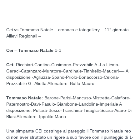
Cei vs Tommaso Natale – cronaca e fotogallery – 11° giornata –
Allievi Regionali –
Cei – Tommaso Natale 1-1
Cei:
Ricchiari-Contino-Cusimano-Prezzabile A.-La Licata-
Geraci-Catanzaro-Muratore-Cardinale-Tinnirello-Mauceri—- A
disposizione -Agliuzza-Spanò-Priolo-Bonaccorso-Celona-
Prezzabile G.-Aliotta Allenatore: Buffa Mauro
Tommaso Natale:
Barone-Parisi-Mancuso-Mistretta-Calafiore-
Paternostro-Davì-Fasulo-Giambona-Landolina-Imperiale A
disposizione: Pullarà-Bosco-Tranchina-Tinaglia-Sciara-Asaro-Di
Blasi Allenatore: Ippolito Mario
Una pimpante CEI costringe al pareggio il Tommaso Natale reo
di non aver sfruttato un rigore a suo favore con il punteggio di 1-