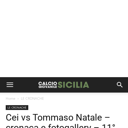
Home
LE CRONACHE
LE CRONACHE
Cei vs Tommaso Natale –
cronaca e fotogallery – 11°