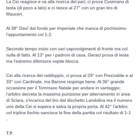
La Cei reagisce e va alla ricerca del pari; ci prova Cusimano di
testa (di poco a lato) e ci riesce al 27° con un gran tiro di
Mauceri.
Al 38° Davi’ dal fondo per Imperiale che manca di pochissimo
l’appuntamento col 1-2.
Secondo tempo inizio con vari capovolgimenti di fronte ma col
nulla di fatto. Al 13° per i padroni di casa, Geraci prova di testa
ma l’estremo difensore ospite blocca.
Cei alla ricerca del raddoppio, ci prova al 29° con Prezzabile e al
33° con Cardinale, ma Barone respinge bene. Al 36° grande
occasione per il Tommaso Natale per andare in vantaggio;
l’arbitro decreta la massima punizione per atterramento in area
di Sciara, s’incarica del tiro dal dischetto Landolina ma il numero
uno della Cei si supera e salva la propria porta. Al 42° l’arbitro
col triplice fischio sancisce la fine della partita col risultato di 1-1
.
T.P.