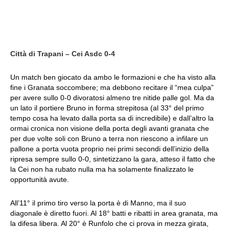
Città di Trapani – Cei Asdc 0-4
Un match ben giocato da ambo le formazioni e che ha visto alla
fine i Granata soccombere; ma debbono recitare il “mea culpa”
per avere sullo 0-0 divoratosi almeno tre nitide palle gol. Ma da
un lato il portiere Bruno in forma strepitosa (al 33° del primo
tempo cosa ha levato dalla porta sa di incredibile) e dall’altro la
ormai cronica non visione della porta degli avanti granata che
per due volte soli con Bruno a terra non riescono a infilare un
pallone a porta vuota proprio nei primi secondi dell’inizio della
ripresa sempre sullo 0-0, sintetizzano la gara, atteso il fatto che
la Cei non ha rubato nulla ma ha solamente finalizzato le
opportunità avute.
All’11° il primo tiro verso la porta è di Manno, ma il suo
diagonale è diretto fuori. Al 18° batti e ribatti in area granata, ma
la difesa libera. Al 20° è Runfolo che ci prova in mezza girata,