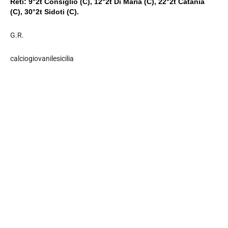
Reti: 9°2t Consiglio (C), 12°2t Di Maria (C), 22°2t Catania
(C), 30°2t Sidoti (C).
G.R.
calciogiovanilesicilia