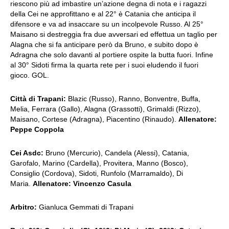
riescono più ad imbastire un’azione degna di nota e i ragazzi
della Cei ne approfittano e al 22° è Catania che anticipa il
difensore e va ad insaccare su un incolpevole Russo. Al 25°
Maisano si destreggia fra due avversari ed effettua un taglio per
Alagna che si fa anticipare però da Bruno, e subito dopo è
Adragna che solo davanti al portiere ospite la butta fuori. Infine
al 30° Sidoti firma la quarta rete per i suoi eludendo il fuori
gioco. GOL.
Città di Trapani:
Blazic (Russo), Ranno, Bonventre, Buffa,
Melia, Ferrara (Gallo), Alagna (Grassotti), Grimaldi (Rizzo),
Maisano, Cortese (Adragna), Piacentino (Rinaudo).
Allenatore:
Peppe Coppola
Cei Asdc:
Bruno (Mercurio), Candela (Alessi), Catania,
Garofalo, Marino (Cardella), Provitera, Manno (Bosco),
Consiglio (Cordova), Sidoti, Runfolo (Marramaldo), Di
Maria.
Allenatore: Vincenzo Casula
Arbitro:
Gianluca Gemmati di Trapani