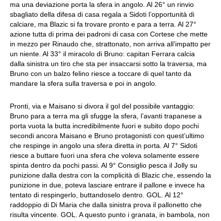
ma una deviazione porta la sfera in angolo. Al 26° un rinvio
sbagliato della difesa di casa regala a Sidoti l’opportunità di
calciare, ma Blazic si fa trovare pronto e para a terra. Al 27°
azione tutta di prima dei padroni di casa con Cortese che mette
in mezzo per Rinaudo che, strattonato, non arriva all’impatto per
un niente. Al 33° il miracolo di Bruno: capitan Ferrara calcia
dalla sinistra un tiro che sta per insaccarsi sotto la traversa, ma
Bruno con un balzo felino riesce a toccare di quel tanto da
mandare la sfera sulla traversa e poi in angolo.
Pronti, via e Maisano si divora il gol del possibile vantaggio:
Bruno para a terra ma gli sfugge la sfera, l’avanti trapanese a
porta vuota la butta incredibilmente fuori e subito dopo pochi
secondi ancora Maisano e Bruno protagonisti con quest’ultimo
che respinge in angolo una sfera diretta in porta. Al 7° Sidoti
riesce a buttare fuori una sfera che voleva solamente essere
spinta dentro da pochi passi. Al 9° Consiglio pesca il Jolly su
punizione dalla destra con la complicità di Blazic che, essendo la
punizione in due, poteva lasciare entrare il pallone e invece ha
tentato di respingerlo, buttandoselo dentro. GOL. Al 12°
raddoppio di Di Maria che dalla sinistra prova il pallonetto che
risulta vincente. GOL. A questo punto i granata, in bambola, non