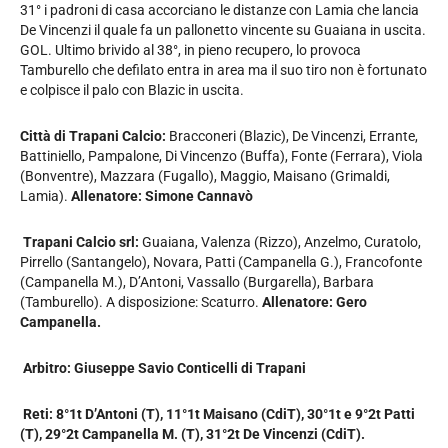
31° i padroni di casa accorciano le distanze con Lamia che lancia
De Vincenzi il quale fa un pallonetto vincente su Guaiana in uscita.
GOL. Ultimo brivido al 38°, in pieno recupero, lo provoca
Tamburello che defilato entra in area ma il suo tiro non è fortunato
e colpisce il palo con Blazic in uscita.
Città di Trapani Calcio:
Bracconeri (Blazic), De Vincenzi, Errante,
Battiniello, Pampalone, Di Vincenzo (Buffa), Fonte (Ferrara), Viola
(Bonventre), Mazzara (Fugallo), Maggio, Maisano (Grimaldi,
Lamia).
Allenatore: Simone Cannavò
Trapani Calcio srl:
Guaiana, Valenza (Rizzo), Anzelmo, Curatolo,
Pirrello (Santangelo), Novara, Patti (Campanella G.), Francofonte
(Campanella M.), D’Antoni, Vassallo (Burgarella), Barbara
(Tamburello). A disposizione: Scaturro.
Allenatore: Gero
Campanella.
Arbitro: Giuseppe Savio Conticelli di Trapani
Reti: 8°1t D’Antoni (T), 11°1t Maisano (CdiT), 30°1t e 9°2t Patti
(T), 29°2t Campanella M. (T), 31°2t De Vincenzi (CdiT).