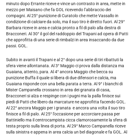
minuto dopo Errante riceve e vince un contrasto in area, mette in
mezzo per Maisano che fa GOL ricevendo l’abbraccio dei
compagni. Al 25° punizione di Curatolo che mette Vassallo in
condizione di calciare da solo, ma il suo tiro è diretto fuori. Al 29°
Barbara riceve in area e calcia pronto a fil di palo alla destra di
Bracconeri. Al 30° il gol del raddoppio del Trapani ad opera di Patti
che approfitta di una serie di rimbalzi in area insaccando da due
passi. GOL.
Subito in avanti il Trapani e al 2° dopo una serie di tiri ribattuti la
sfera viene allontanata. Al 3° Maggio ci prova dalla distanza ma
Guaiana, attento, para. Al 4° ancora Maggio che becca su
punizione Buffa il quale si libera di due difensori e calcia, ma
Guaiana risponde con una bella parata a terra. Al 9° i bianchi di
Mister Campanella crossano in area dei granata di casa,
Bracconeri si alza e respinge con i pugni ma la palla finisce sui
piedi di Patti che libero da marcature ne approfitta facendo GOL.
Al 22° ancora Maggio per i granata e ancora una volta il suo tiro
finisce a fil di palo. Al 25° l’occasione per accorciare passa per
Battiniello ma il centrocampista cicca clamorosamente la sfera di
testa proprio sulla linea di porta. Al 29° Marco Campanella riceve
sulla sinistra e appena in area calcia un bel diagonale e fa GOL. Al