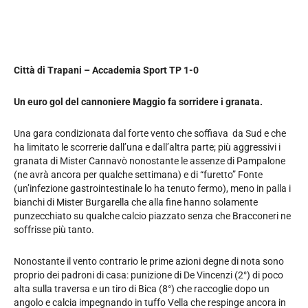
Città di Trapani – Accademia Sport TP 1-0
Un euro gol del cannoniere Maggio fa sorridere i granata.
Una gara condizionata dal forte vento che soffiava da Sud e che
ha limitato le scorrerie dall’una e dall’altra parte; più aggressivi i
granata di Mister Cannavò nonostante le assenze di Pampalone
(ne avrà ancora per qualche settimana) e di “furetto” Fonte
(un’infezione gastrointestinale lo ha tenuto fermo), meno in palla i
bianchi di Mister Burgarella che alla fine hanno solamente
punzecchiato su qualche calcio piazzato senza che Bracconeri ne
soffrisse più tanto.
Nonostante il vento contrario le prime azioni degne di nota sono
proprio dei padroni di casa: punizione di De Vincenzi (2°) di poco
alta sulla traversa e un tiro di Bica (8°) che raccoglie dopo un
angolo e calcia impegnando in tuffo Vella che respinge ancora in