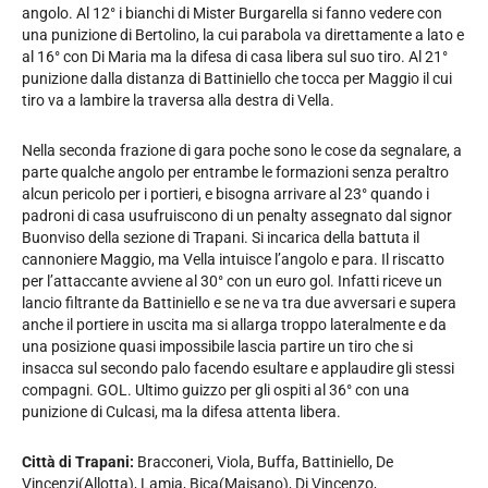
angolo. Al 12° i bianchi di Mister Burgarella si fanno vedere con
una punizione di Bertolino, la cui parabola va direttamente a lato e
al 16° con Di Maria ma la difesa di casa libera sul suo tiro. Al 21°
punizione dalla distanza di Battiniello che tocca per Maggio il cui
tiro va a lambire la traversa alla destra di Vella.
Nella seconda frazione di gara poche sono le cose da segnalare, a
parte qualche angolo per entrambe le formazioni senza peraltro
alcun pericolo per i portieri, e bisogna arrivare al 23° quando i
padroni di casa usufruiscono di un penalty assegnato dal signor
Buonviso della sezione di Trapani. Si incarica della battuta il
cannoniere Maggio, ma Vella intuisce l’angolo e para. Il riscatto
per l’attaccante avviene al 30° con un euro gol. Infatti riceve un
lancio filtrante da Battiniello e se ne va tra due avversari e supera
anche il portiere in uscita ma si allarga troppo lateralmente e da
una posizione quasi impossibile lascia partire un tiro che si
insacca sul secondo palo facendo esultare e applaudire gli stessi
compagni. GOL. Ultimo guizzo per gli ospiti al 36° con una
punizione di Culcasi, ma la difesa attenta libera.
Città di Trapani:
Bracconeri, Viola, Buffa, Battiniello, De
Vincenzi(Allotta), Lamia, Bica(Maisano), Di Vincenzo,