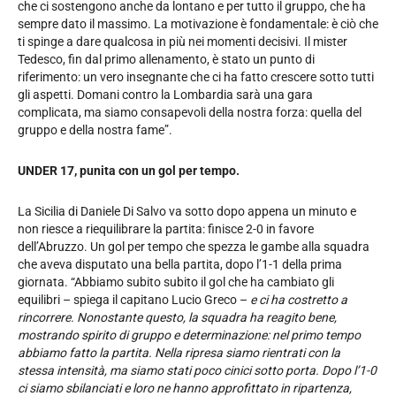
che ci sostengono anche da lontano e per tutto il gruppo, che ha
sempre dato il massimo. La motivazione è fondamentale: è ciò che
ti spinge a dare qualcosa in più nei momenti decisivi. Il mister
Tedesco, fin dal primo allenamento, è stato un punto di
riferimento: un vero insegnante che ci ha fatto crescere sotto tutti
gli aspetti. Domani contro la Lombardia sarà una gara
complicata, ma siamo consapevoli della nostra forza: quella del
gruppo e della nostra fame”.
UNDER 17,
punita con un gol per tempo.
La Sicilia di Daniele Di Salvo va sotto dopo appena un minuto e
non riesce a riequilibrare la partita: finisce 2-0 in favore
dell’Abruzzo. Un gol per tempo che spezza le gambe alla squadra
che aveva disputato una bella partita, dopo l’1-1 della prima
giornata. “Abbiamo subito subito il gol che ha cambiato gli
equilibri – spiega il capitano Lucio Greco –
e ci ha costretto a
rincorrere. Nonostante questo, la squadra ha reagito bene,
mostrando spirito di gruppo e determinazione: nel primo tempo
abbiamo fatto la partita. Nella ripresa siamo rientrati con la
stessa intensità, ma siamo stati poco cinici sotto porta. Dopo l’1-0
ci siamo sbilanciati e loro ne hanno approfittato in ripartenza,