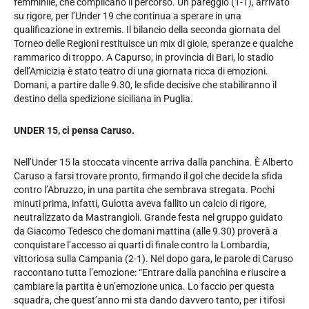
femminile, che complicano il percorso. Un pareggio (1-1), arrivato
su rigore, per l’Under 19 che continua a sperare in una
qualificazione in extremis. Il bilancio della seconda giornata del
Torneo delle Regioni restituisce un mix di gioie, speranze e qualche
rammarico di troppo. A Capurso, in provincia di Bari, lo stadio
dell’Amicizia è stato teatro di una giornata ricca di emozioni.
Domani, a partire dalle 9.30, le sfide decisive che stabiliranno il
destino della spedizione siciliana in Puglia.
UNDER 15,
ci pensa Caruso.
Nell’Under 15 la stoccata vincente arriva dalla panchina. È Alberto
Caruso a farsi trovare pronto, firmando il gol che decide la sfida
contro l’Abruzzo, in una partita che sembrava stregata. Pochi
minuti prima, infatti, Gulotta aveva fallito un calcio di rigore,
neutralizzato da Mastrangioli. Grande festa nel gruppo guidato
da Giacomo Tedesco che domani mattina (alle 9.30) proverà a
conquistare l’accesso ai quarti di finale contro la Lombardia,
vittoriosa sulla Campania (2-1). Nel dopo gara, le parole di Caruso
raccontano tutta l’emozione: “Entrare dalla panchina e riuscire a
cambiare la partita è un’emozione unica. Lo faccio per questa
squadra, che quest’anno mi sta dando davvero tanto, per i tifosi