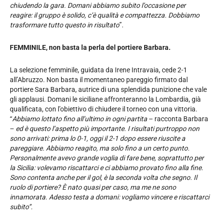
chiudendo la gara. Domani abbiamo subito l’occasione per
reagire: il gruppo è solido, c’è qualità e compattezza. Dobbiamo
trasformare tutto questo in risultato
”.
FEMMINILE,
non basta la perla del portiere Barbara.
La selezione femminile, guidata da Irene Intravaia, cede 2-1
all’Abruzzo. Non basta il momentaneo pareggio firmato dal
portiere Sara Barbara, autrice di una splendida punizione che vale
gli applausi. Domani le siciliane affronteranno la Lombardia, già
qualificata, con l’obiettivo di chiudere il torneo con una vittoria.
“
Abbiamo lottato fino all’ultimo in ogni partita
– racconta Barbara
–
ed è questo l’aspetto più importante. I risultati purtroppo non
sono arrivati: prima lo 0-1, oggi il 2-1 dopo essere riuscite a
pareggiare. Abbiamo reagito, ma solo fino a un certo punto.
Personalmente avevo grande voglia di fare bene, soprattutto per
la Sicilia: volevamo riscattarci e ci abbiamo provato fino alla fine.
Sono contenta anche per il gol, è la seconda volta che segno. Il
ruolo di portiere? È nato quasi per caso, ma me ne sono
innamorata. Adesso testa a domani: vogliamo vincere e riscattarci
subito”.