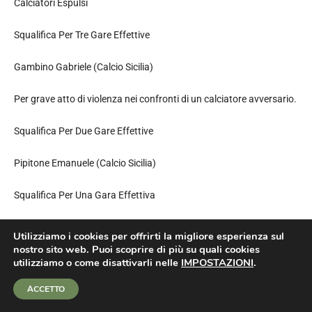
Calciatori Espulsi
Squalifica Per Tre Gare Effettive
Gambino Gabriele (Calcio Sicilia)
Per grave atto di violenza nei confronti di un calciatore avversario.
Squalifica Per Due Gare Effettive
Pipitone Emanuele (Calcio Sicilia)
Squalifica Per Una Gara Effettiva
Fricano Giorgio (Fortitudo Bagheria)
Utilizziamo i cookies per offrirti la migliore esperienza sul
nostro sito web. Puoi scoprire di più su quali cookies
Calciatori Non Espulsi
utilizziamo o come disattivarli nelle
IMPOSTAZIONI
.
ACCETTO
Ammonizione (Ii Infr)