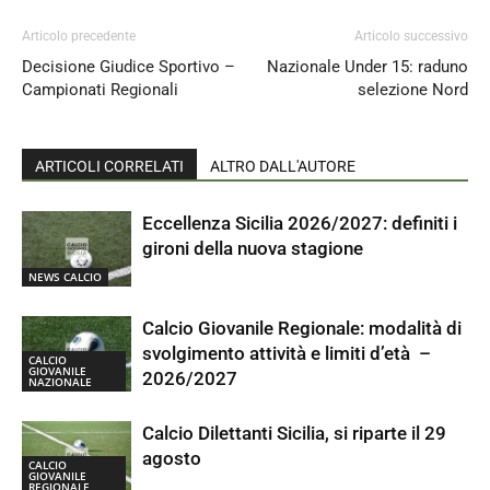
Articolo precedente
Articolo successivo
Decisione Giudice Sportivo –
Nazionale Under 15: raduno
Campionati Regionali
selezione Nord
ARTICOLI CORRELATI
ALTRO DALL'AUTORE
Eccellenza Sicilia 2026/2027: definiti i
gironi della nuova stagione
NEWS CALCIO
Calcio Giovanile Regionale: modalità di
svolgimento attività e limiti d’età –
CALCIO
GIOVANILE
2026/2027
NAZIONALE
Calcio Dilettanti Sicilia, si riparte il 29
agosto
CALCIO
GIOVANILE
REGIONALE