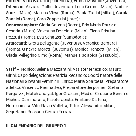
Portieri:
Viola Bartalini (Fiorentina), Emma Mustafic (Juventus);
Difensori:
Azzurra Gallo (Juventus), Leda Gemmi (Milan), Nadine
Sorelli (Milan), Martina Viesti (Roma), Paola Zanini (Milan), Carola
Zannini (Roma), Sara Zappettini (Inter);
Centrocampiste:
Giada Catena (Roma), Erin Maria Patrizia
Cesarini (Milan), Valentina Donolato (Milan), Elena Cristina
Pezzuti (Roma), Eva Schatzer (Sampdoria);
Attaccanti:
Greta Bellagente (Juventus), Veronica Bernardi
(Roma), Ginevra Moretti (Juventus), Monica Renzotti (Milan),
Giada Pellegrino Cimò (Roma), Manuela Sciabica (Sassuolo).
Staff
– Tecnico: Selena Mazzantini; Assistente tecnico: Mauro
Girini; Capo delegazione: Patrizia Recandio; Coordinatore delle
Nazionali Giovanili Femminili: Enrico Maria Sbardella; Preparatore
atletico: Vincenzo Piermatteo; Preparatore dei portieri: Stefano
Pergolizzi; Match analyst: Igor Graziani; Medici: Cristiano Benelli e
Michela Cammarano; Fisioterapista: Emiliano Diaferia;
Nutrizionista: Vito Flavio Valletta; Tutor: Alessandro Milani;
Segretario: Rossana Cerruti Ferrara.
IL CALENDARIO DEL GRUPPO 1