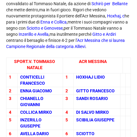
convalidato al Tommaso Natale, da azione di
Schirò per Bellante
che mette dentro,ma in fuori gioco. Rigori che vedono
nuovamente protagonista il portiere dell’Acr Messina,
Hoxhaj, c
he
para i primi due di
Enna e Collica
,mentre i suoi compagni vanno a
segno con
Sciotto e Genovese
,per il Tommaso Natale vanno a
segno
Inzerillo e Avella
,ma inutilmente perché
Gitto e Ardiri
centrano il bersaglio e finisce 4-2 per l
’Acr Messina che si laurea
Campione Regionale della categoria Allievi
.
SPORT.V. TOMMASO
ACR MESSINA
NATALE
1
CONTICELLI
1
HOXHAJ LIDIO
FRANCESCO
2
ENNA GIACOMO
2
GITTO FRANCESCO
3
CHIANELLO
3
SANDI ROSARIO
GIOVANNI
4
COLLICA MIRKO
4
DI SALVO MIRKO
5
INZERILLO
5
SCIBILIA GIUSEPPE
GIUSEPPE
6
AVELLA DARIO
6
SCIOTTO