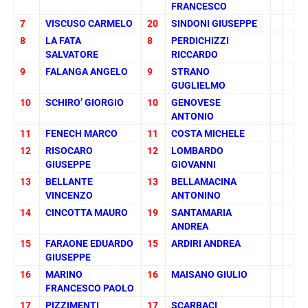
FRANCESCO
7
VISCUSO CARMELO
20
SINDONI GIUSEPPE
8
LA FATA
8
PERDICHIZZI
SALVATORE
RICCARDO
9
FALANGA ANGELO
9
STRANO
GUGLIELMO
10
SCHIRO’ GIORGIO
10
GENOVESE
ANTONIO
11
FENECH MARCO
11
COSTA MICHELE
12
RISOCARO
12
LOMBARDO
GIUSEPPE
GIOVANNI
13
BELLANTE
13
BELLAMACINA
VINCENZO
ANTONINO
14
CINCOTTA MAURO
19
SANTAMARIA
ANDREA
15
FARAONE EDUARDO
15
ARDIRI ANDREA
GIUSEPPE
16
MARINO
16
MAISANO GIULIO
FRANCESCO PAOLO
17
PIZZIMENTI
17
SCARBACI