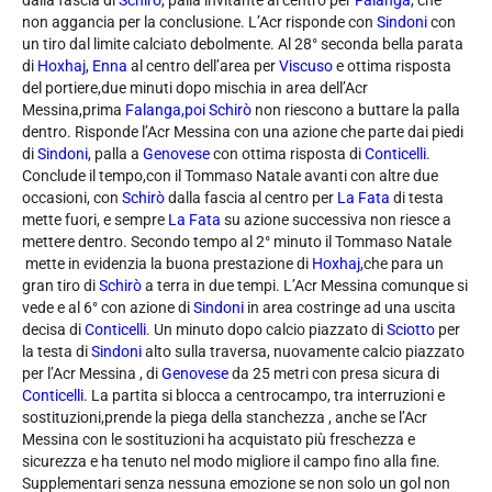
dalla fascia di
Schirò
, palla invitante al centro per
Falanga
, che
non aggancia per la conclusione. L’Acr risponde con
Sindoni
con
un tiro dal limite calciato debolmente. Al 28° seconda bella parata
di
Hoxhaj
,
Enna
al centro dell’area per
Viscuso
e ottima risposta
del portiere,due minuti dopo mischia in area dell’Acr
Messina,prima
Falanga,poi Schirò
non riescono a buttare la palla
dentro. Risponde l’Acr Messina con una azione che parte dai piedi
di
Sindoni,
palla a
Genovese
con ottima risposta di
Conticelli
.
Conclude il tempo,con il Tommaso Natale avanti con altre due
occasioni, con
Schirò
dalla fascia al centro per
La Fata
di testa
mette fuori, e sempre
La Fata
su azione successiva non riesce a
mettere dentro. Secondo tempo al 2° minuto il Tommaso Natale
mette in evidenzia la buona prestazione di
Hoxhaj
,che para un
gran tiro di
Schirò
a terra in due tempi. L’Acr Messina comunque si
vede e al 6° con azione di
Sindoni
in area costringe ad una uscita
decisa di
Conticelli
. Un minuto dopo calcio piazzato di
Sciotto
per
la testa di
Sindoni
alto sulla traversa, nuovamente calcio piazzato
per l’Acr Messina , di
Genovese
da 25 metri con presa sicura di
Conticelli
. La partita si blocca a centrocampo, tra interruzioni e
sostituzioni,prende la piega della stanchezza , anche se l’Acr
Messina con le sostituzioni ha acquistato più freschezza e
sicurezza e ha tenuto nel modo migliore il campo fino alla fine.
Supplementari senza nessuna emozione se non solo un gol non