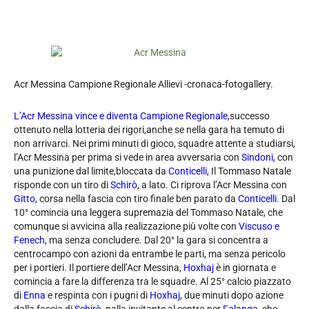
Acr Messina Campione Regionale Allievi -cronaca-fotogallery.
L’Acr Messina vince e diventa Campione Regionale
,successo
ottenuto nella lotteria dei rigori,anche se nella gara ha temuto di
non arrivarci. Nei primi minuti di gioco, squadre attente a studiarsi,
l’Acr Messina per prima si vede in area avversaria con
Sindoni,
con
una punizione dal limite,bloccata da
Conticelli,
Il Tommaso Natale
risponde con un tiro di
Schirò
, a lato. Ci riprova l’Acr Messina con
Gitto,
corsa nella fascia con tiro finale ben parato da
Conticelli
. Dal
10° comincia una leggera supremazia del Tommaso Natale, che
comunque si avvicina alla realizzazione più volte con
Viscuso e
Fenech,
ma senza concludere. Dal 20° la gara si concentra a
centrocampo con azioni da entrambe le parti, ma senza pericolo
per i portieri. Il portiere dell’Acr Messina,
Hoxhaj
è in giornata e
comincia a fare la differenza tra le squadre. Al 25° calcio piazzato
di
Enna
e respinta con i pugni di
Hoxhaj
, due minuti dopo azione