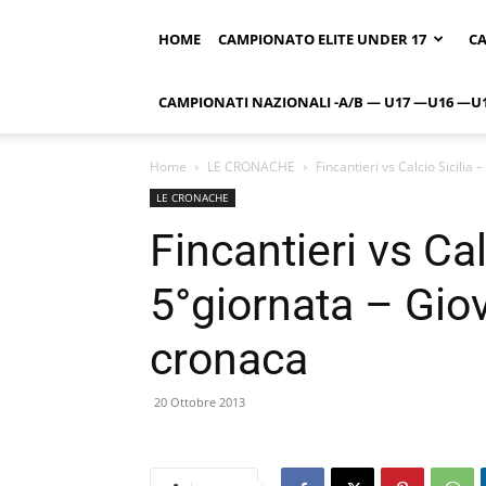
HOME
CAMPIONATO ELITE UNDER 17
CA
CAMPIONATI NAZIONALI -A/B — U17 —U16 —U
Home
LE CRONACHE
Fincantieri vs Calcio Sicilia
LE CRONACHE
Fincantieri vs Cal
5°giornata – Gio
cronaca
20 Ottobre 2013