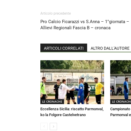
Articolo precedente
Pro Calcio Ficarazzi vs S.Anna – 1°giornata –
Allievi Regionali Fascia B – cronaca
ARTICOLI CORRELATI
ALTRO DALL'AUTORE
LE CRONACHE
LE CRONACH
Eccellenza Sicilia: riscatto Parmonval,
Campionato E
ko la Folgore Castelvetrano
Parmonval e