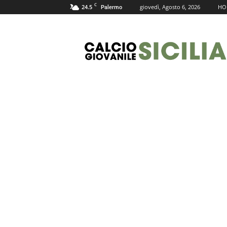
C
24.5
giovedì, Agosto 6, 2026
HO
Palermo
Calcio
Giovanile
Sicilia