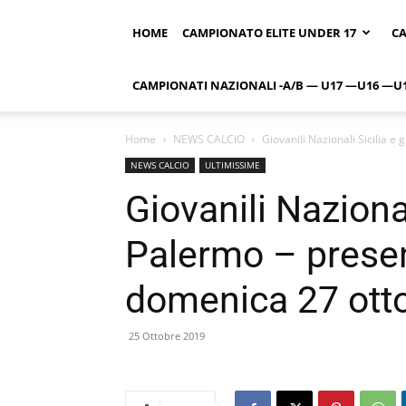
HOME
CAMPIONATO ELITE UNDER 17
CA
CAMPIONATI NAZIONALI -A/B — U17 —U16 —U
Home
NEWS CALCIO
Giovanili Nazionali Sicilia e
NEWS CALCIO
ULTIMISSIME
Giovanili Nazional
Palermo – presen
domenica 27 ott
25 Ottobre 2019