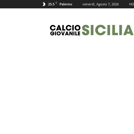
C
25.5
venerdì, Agosto 7, 2026
H
Palermo
Calcio
Giovanile
Sicilia