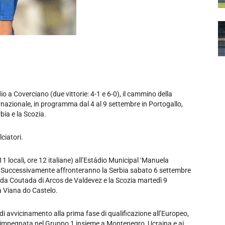
io a Coverciano (due vittorie: 4-1 e 6-0), il cammino della
nazionale, in programma dal 4 al 9 settembre in Portogallo,
bia e la Scozia.
ciatori.
1 locali, ore 12 italiane) all’Estádio Municipal ‘Manuela
o. Successivamente affronteranno la Serbia sabato 6 settembre
al da Coutada di Arcos de Valdevez e la Scozia martedì 9
 a Viana do Castelo.
i avvicinamento alla prima fase di qualificazione all’Europeo,
ia impegnata nel Gruppo 1 insieme a Montenegro, Ucraina e ai