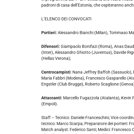
padroni di casa dell’Estonia, che ospiteranno anche
L’ELENCO DEI CONVOCATI
Portieri:
Alessandro Bianchi (Milan), Tommaso Maz
Difensori:
Giampaolo Bonifazi (Roma), Anas Dauda I
(Inter), Alessandro Ghiotto (Juventus), Davide Rig
(Hellas Verona);
Centrocampisti
: Nana Jeffrey Baffoh (Sassuolo),
Maria Fabbri (Modena), Francesco Gasparello (A
Engstler (Club Brugge), Roberto Scaglione (Genoa)
Attaccanti:
Marcello Fugazzola (Atalanta), Kevin F
(Empoli).
Staff – Tecnico: Daniele Franceschini; Vice coordina
tecnico: Marco Scarpa; Preparatore dei portieri: Fr
Match analyst: Federico Santi; Medici: Francesco C