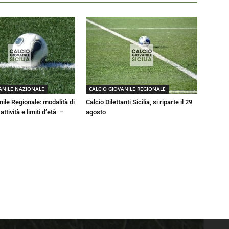
ANILE NAZIONALE
CALCIO GIOVANILE REGIONALE
nile Regionale: modalità di
Calcio Dilettanti Sicilia, si riparte il 29
ttività e limiti d’età –
agosto