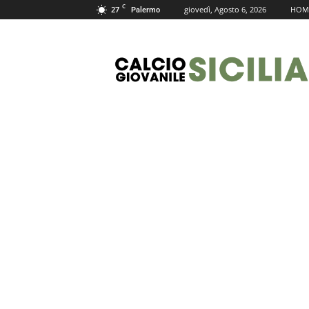
C
27
giovedì, Agosto 6, 2026
HOM
Palermo
Calcio
Giovanile
Sicilia