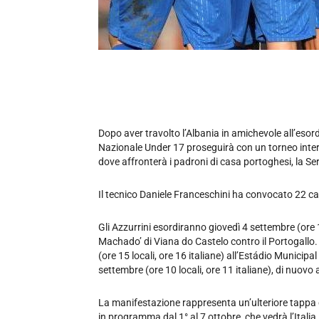
Dopo aver travolto l’Albania in amichevole all’esord
Nazionale Under 17 proseguirà con un torneo inter
dove affronterà i padroni di casa portoghesi, la Ser
Il tecnico Daniele Franceschini ha convocato 22 cal
Gli Azzurrini esordiranno giovedì 4 settembre (ore 1
Machado’ di Viana do Castelo contro il Portogall
(ore 15 locali, ore 16 italiane) all’Estádio Municip
settembre (ore 10 locali, ore 11 italiane), di nuovo
La manifestazione rappresenta un’ulteriore tappa d
in programma dal 1° al 7 ottobre, che vedrà l’Ital