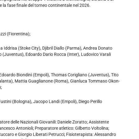
 la fase finale del torneo continentale nel 2026.
zi (Fiorentina);
ddrisa (Stoke City), Djibril Diallo (Parma), Andrea Donato
o (Juventus), Edoardo Dario Rocca (Inter), Ludovico Varali
 Edoardo Biondini (Empoli), Thomas Corigliano (Juventus), Tito
talanta), Mattia Guaglianone (Roma), Gianluca Tommaso Okon-
;
ustini (Bologna), Jacopo Landi (Empoli), Diego Perillo
tore delle Nazionali Giovanili: Daniele Zoratto; Assistente
ancesco Antonioli; Preparatore atletico: Gilberto Voltolina;
uccaro e Giorgio Liberati Petrucci; Fisioterapista: Alessandro