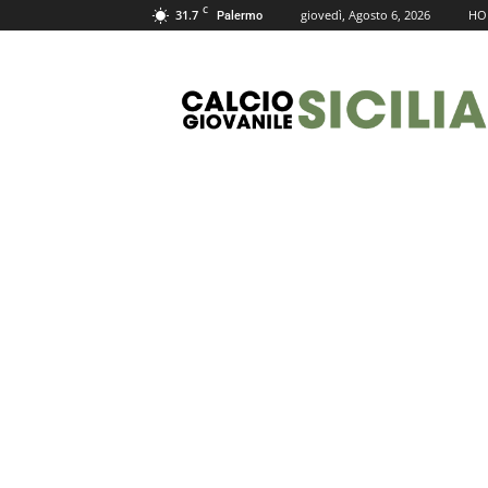
C
31.7
giovedì, Agosto 6, 2026
HO
Palermo
Calcio
Giovanile
Sicilia