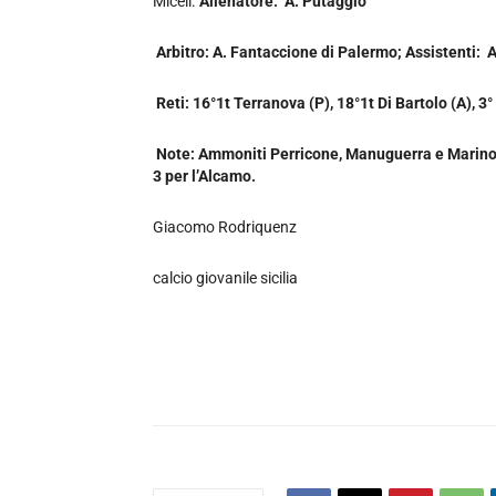
Miceli.
Allenatore: A. Putaggio
Arbitro: A. Fantaccione di Palermo; Assistenti: A
Reti: 16°1t Terranova (P), 18°1t Di Bartolo (A), 3
Note: Ammoniti Perricone, Manuguerra e Marino D.
3 per l’Alcamo.
Giacomo Rodriquenz
calcio giovanile sicilia