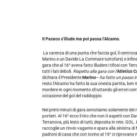
Il Paceco s’illude ma poi passa l’Alcamo.
La carenza di una punta che faccia gol, il centr
Marino e un Davide La Commare tuttofare) e infine 
gara che al 16° aveva fatto illudere i tifosi con T
tutti i lati deboli.
Rispetto alla gara con l’
Atletico 
dichiara il Presidente
Marino
–
ha fatto un passo in
resto l’Alcamo ha fatto la sua onesta partita, ben 
mordere in ogni momento sfruttando gli errori come 
occasione del gol del raddoppio.
Nei primi minuti di gara annotiamo solamente dei r
portieri. Al 16° ecco il tiro che non ti aspetti con 
Terranova, più lesto di tutti, deposita in rete. GOL
raccoglie un rinvio vagante e spara alla sinistra di
padroni di casa che con Iovino al 19° ci riprovano ma