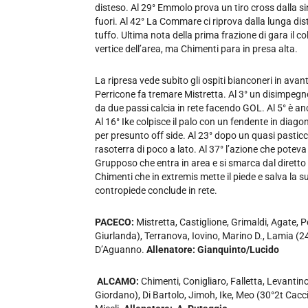
disteso. Al 29° Emmolo prova un tiro cross dalla s
fuori. Al 42° La Commare ci riprova dalla lunga di
tuffo. Ultima nota della prima frazione di gara il c
vertice dell’area, ma Chimenti para in presa alta.
La ripresa vede subito gli ospiti bianconeri in avanti
Perricone fa tremare Mistretta. Al 3° un disimpegn
da due passi calcia in rete facendo GOL. Al 5° è an
Al 16° Ike colpisce il palo con un fendente in diago
per presunto off side. Al 23° dopo un quasi pastic
rasoterra di poco a lato. Al 37° l’azione che poteva 
Grupposo che entra in area e si smarca dal diretto 
Chimenti che in extremis mette il piede e salva la 
contropiede conclude in rete.
PACECO:
Mistretta, Castiglione, Grimaldi, Agate
Giurlanda), Terranova, Iovino, Marino D., Lamia (
D’Aguanno.
Allenatore: Gianquinto/Lucido
ALCAMO:
Chimenti, Conigliaro, Falletta, Levantin
Giordano), Di Bartolo, Jimoh, Ike, Meo (30°2t Cacc