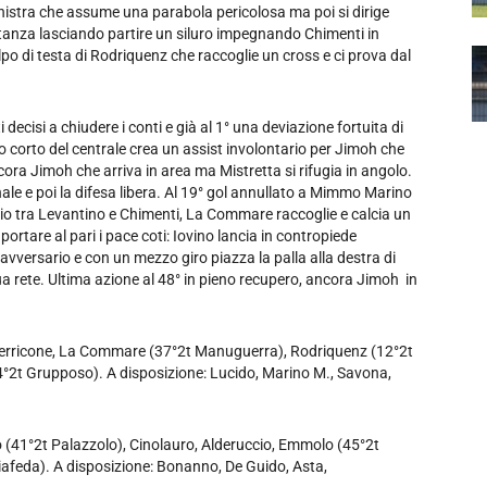
inistra che assume una parabola pericolosa ma poi si dirige
stanza lasciando partire un siluro impegnando Chimenti in
olpo di testa di Rodriquenz che raccoglie un cross e ci prova dal
 decisi a chiudere i conti e già al 1° una deviazione fortuita di
o corto del centrale crea un assist involontario per Jimoh che
cora Jimoh che arriva in area ma Mistretta si rifugia in angolo.
nale e poi la difesa libera. Al 19° gol annullato a Mimmo Marino
cio tra Levantino e Chimenti, La Commare raccoglie e calcia un
portare al pari i pace coti: Iovino lancia in contropiede
avversario e con un mezzo giro piazza la palla alla destra di
sua rete. Ultima azione al 48° in pieno recupero, ancora Jimoh in
, Perricone, La Commare (37°2t Manuguerra), Rodriquenz (12°2t
24°2t Grupposo). A disposizione: Lucido, Marino M., Savona,
o (41°2t Palazzolo), Cinolauro, Alderuccio, Emmolo (45°2t
iafeda). A disposizione: Bonanno, De Guido, Asta,