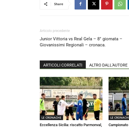
Share
Articolo precedente
Junior Vittoria vs Real Gela – 8° giornata –
Giovanissimi Regionali – cronaca.
ARTICOLI CORRELATI
ALTRO DALL'AUTORE
LE CRONACHE
LE CRONACH
Eccellenza Sicilia: riscatto Parmonval,
Campionato E