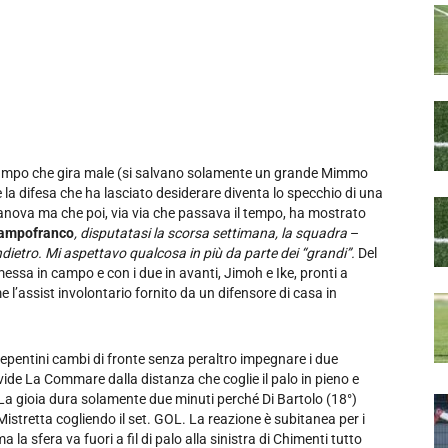
ocampo che gira male (si salvano solamente un grande Mimmo
la difesa che ha lasciato desiderare diventa lo specchio di una
erranova ma che poi, via via che passava il tempo, ha mostrato
Campofranco
, disputatasi la scorsa settimana, la squadra
–
dietro. Mi aspettavo qualcosa in più da parte dei “grandi”.
Del
messa in campo e con i due in avanti, Jimoh e Ike, pronti a
l’assist involontario fornito da un difensore di casa in
epentini cambi di fronte senza peraltro impegnare i due
Davide La Commare dalla distanza che coglie il palo in pieno e
. La gioia dura solamente due minuti perché Di Bartolo (18°)
 Mistretta cogliendo il set. GOL. La reazione è subitanea per i
 la sfera va fuori a fil di palo alla sinistra di Chimenti tutto