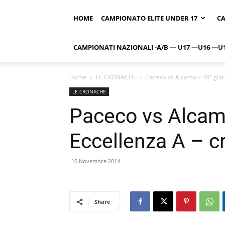
HOME
CAMPIONATO ELITE UNDER 17
CA
CAMPIONATI NAZIONALI -A/B — U17 —U16 —U
Home
LE CRONACHE
Paceco vs Alcamo – 10° gior
LE CRONACHE
Paceco vs Alcam
Eccellenza A – c
10 Novembre 2014
Share