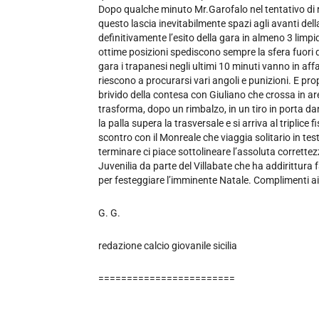
Dopo qualche minuto Mr.Garofalo nel tentativo di 
questo lascia inevitabilmente spazi agli avanti dell
definitivamente l’esito della gara in almeno 3 lim
ottime posizioni spediscono sempre la sfera fuori 
gara i trapanesi negli ultimi 10 minuti vanno in aff
riescono a procurarsi vari angoli e punizioni. E prop
brivido della contesa con Giuliano che crossa in ar
trasforma, dopo un rimbalzo, in un tiro in porta da
la palla supera la trasversale e si arriva al triplice 
scontro con il Monreale che viaggia solitario in te
terminare ci piace sottolineare l’assoluta correttez
Juvenilia da parte del Villabate che ha addirittura 
per festeggiare l’imminente Natale. Complimenti ai
G. G.
redazione calcio giovanile sicilia
========================