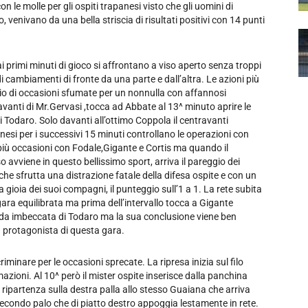
 le molle per gli ospiti trapanesi visto che gli uomini di
venivano da una bella striscia di risultati positivi con 14 punti
 primi minuti di gioco si affrontano a viso aperto senza troppi
di cambiamenti di fronte da una parte e dall’altra. Le azioni più
paio di occasioni sfumate per un nonnulla con affannosi
 avanti di Mr.Gervasi ,tocca ad Abbate al 13^ minuto aprire le
i Todaro. Solo davanti all’ottimo Coppola il centravanti
nesi per i successivi 15 minuti controllano le operazioni con
 più occasioni con Fodale,Gigante e Cortis ma quando il
vviene in questo bellissimo sport, arriva il pareggio dei
o che sfrutta una distrazione fatale della difesa ospite e con un
la gioia dei suoi compagni, il punteggio sull’1 a 1. La rete subita
a gara equilibrata ma prima dell’intervallo tocca a Gigante
ndida imbeccata di Todaro ma la sua conclusione viene ben
 protagonista di questa gara.
riminare per le occasioni sprecate. La ripresa inizia sul filo
azioni. Al 10^ però il mister ospite inserisce dalla panchina
ripartenza sulla destra palla allo stesso Guaiana che arriva
econdo palo che di piatto destro appoggia lestamente in rete.