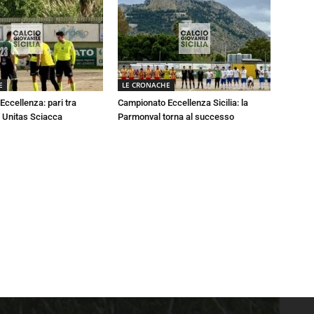
E
LE CRONACHE
ccellenza: pari tra
Campionato Eccellenza Sicilia: la
 Unitas Sciacca
Parmonval torna al successo