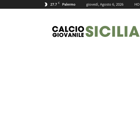
C
27.7
giovedì, Agosto 6, 2026
HO
Palermo
Calcio
Giovanile
Sicilia