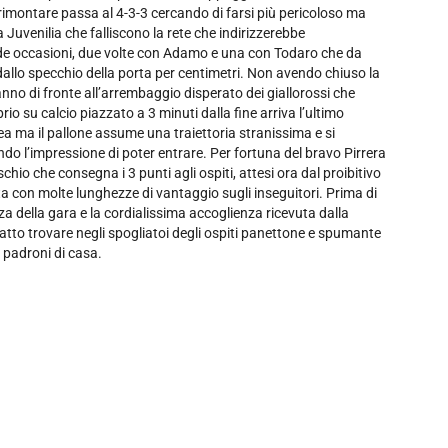
rimontare passa al 4-3-3 cercando di farsi più pericoloso ma
a Juvenilia che falliscono la rete che indirizzerebbe
pide occasioni, due volte con Adamo e una con Todaro che da
dallo specchio della porta per centimetri. Non avendo chiuso la
anno di fronte all’arrembaggio disperato dei giallorossi che
rio su calcio piazzato a 3 minuti dalla fine arriva l’ultimo
ea ma il pallone assume una traiettoria stranissima e si
ndo l’impressione di poter entrare. Per fortuna del bravo Pirrera
fischio che consegna i 3 punti agli ospiti, attesi ora dal proibitivo
sta con molte lunghezze di vantaggio sugli inseguitori. Prima di
za della gara e la cordialissima accoglienza ricevuta dalla
fatto trovare negli spogliatoi degli ospiti panettone e spumante
 padroni di casa.