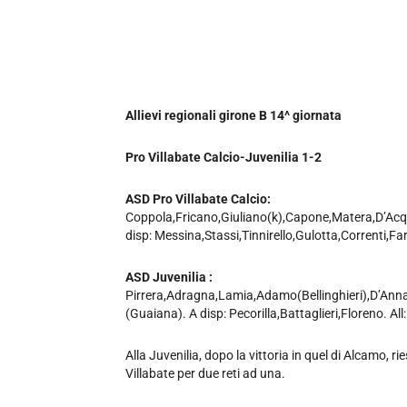
Allievi regionali girone B 14^ giornata
Pro Villabate Calcio-Juvenilia 1-2
ASD Pro Villabate Calcio:
Coppola,Fricano,Giuliano(k),Capone,Matera,D’Acq
disp: Messina,Stassi,Tinnirello,Gulotta,Correnti,Fa
ASD Juvenilia :
Pirrera,Adragna,Lamia,Adamo(Bellinghieri),D’Anna
(Guaiana). A disp: Pecorilla,Battaglieri,Floreno. Al
Alla Juvenilia, dopo la vittoria in quel di Alcamo, rie
Villabate per due reti ad una.