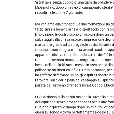
Si trattava senza dubbio di una gara da prendere con
Mr.Garofalo, dopo un avvio di campionato stentato, 
raccolti nelle ultime 7 giornate.
Ma veniamo alla cronaca. Le due formazioni sin dai
tatticismi e a beneficiarne è lo spettacolo con rapi
limpide però le costruiscono gli ospiti e dopo un 
salvataggi della difesa ospite o imprecisione degli
marcature grazie ad un pregevole assist filtrante d
trapanese non sbaglia e porta avanti i suoi. I trapa
apparente disinvoltura sfiorando la rete del 2-0 in
raddoppio sembra maturo a sorpresa, come spesso a
locali. Bella palla filtrante messa in area per Bilell
pallonetto millimetrico infila Pirrera portando, per 
ha l’effetto di fermare un po’ gli ospiti e rendere l
ritrovarsi sui piedi la palla del vantaggio su sple
parata dall’estremo difensore locale Coppola,buon
Si va al riposo sulla parità ma con la Juvenilia a rec
dell’equilibrio senza grosse chances per le due form
Guaiana e questi lo ripaga dopo un minuto. Veloce 
quasi sul fondo e trova perfettamente Fodale sul s