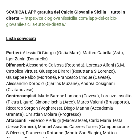
SCARICA L’APP gratuita del Calcio Giovanile Sicilia – tutto in
diretta
—
https://calciogiovanilesicilia.com/lapp-del-calcio-
giovanile-sicilia-tutto-in-diretta/
Lista convocati
Portieri
: Alessio Di Giorgio (Ostia Mare), Matteo Cabella (Asti),
Igor Zanin (Donatello)
Difensori
: Alessandro Calvosa (Rotonda), Lorenzo Alfani (S.M.
Cattolica Virtus), Giuseppe Birardi (Resuttana S.Lorenzo),
Giuseppe Falbo (Morrone), Francesco Cinque (Cavese),
Alessandro Dorbolo’ (Cjarlins Muzane), Andrea Cosignani
(Civitanovese)
Centrocampisti
: Mario Barone Lumaga (Cavese), Lorenzo Insolito
(Pietra Ligure), Simone Ischia (Arco), Marco Valenti (Brusaporto),
Riccardo Sorgon (Vogherese), Diego Manna (Accademia
Granata), Christian Molara (Progresso)
Attaccanti
: Federico Pierluigi (Maceratese), Carlo Maria Testa
(Uesse Sarnico), Manuel Ascanio Caceres Torres (Campomorone
S.Olcese), Francesco Rotunno (Monte San Biagio), Matteo