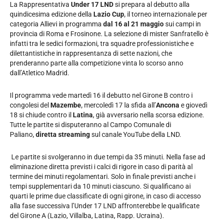
La Rappresentativa
Under 17 LND
si prepara al debutto alla
quindicesima edizione della
Lazio Cup
, il torneo internazionale per
categoria Allievi in programma
dal 16 al 21 maggio
sui campi in
provincia di Roma e Frosinone. La selezione di mister Sanfratello è
infatti tra le sedici formazioni, tra squadre professionistiche e
dilettantistiche in rappresentanza di sette nazioni, che
prenderanno parte alla competizione vinta lo scorso anno
dall’Atletico Madrid.
Il programma vede martedì 16 il debutto nel Girone B contro i
congolesi del
Mazembe
, mercoledì 17 la sfida all’
Ancona
e giovedì
18 si chiude contro il
Latina
, già avversario nella scorsa edizione.
Tutte le partite si disputeranno al Campo Comunale di
Paliano,
diretta streaming
sul canale YouTube della LND.
Le partite si svolgeranno in due tempi da 35 minuti. Nella fase ad
eliminazione diretta previsti i calci di rigore in caso di parità al
termine dei minuti regolamentari. Solo in finale previsti anche i
tempi supplementari da 10 minuti ciascuno. Si qualificano ai
quarti le prime due classificate di ogni girone, in caso di accesso
alla fase successiva l’Under 17 LND affronterebbe le qualificate
del Girone A (Lazio, Villalba, Latina, Rapp. Ucraina).