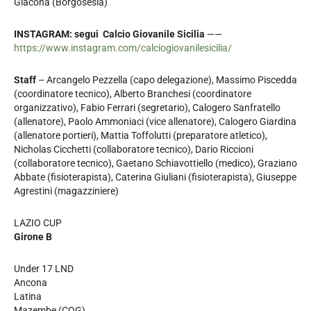
Giacona (Borgosesia)
INSTAGRAM: segui Calcio Giovanile Sicilia
——
https://www.instagram.com/calciogiovanilesicilia/
Staff
– Arcangelo Pezzella (capo delegazione), Massimo Piscedda
(coordinatore tecnico), Alberto Branchesi (coordinatore
organizzativo), Fabio Ferrari (segretario), Calogero Sanfratello
(allenatore), Paolo Ammoniaci (vice allenatore), Calogero Giardina
(allenatore portieri), Mattia Toffolutti (preparatore atletico),
Nicholas Cicchetti (collaboratore tecnico), Dario Riccioni
(collaboratore tecnico), Gaetano Schiavottiello (medico), Graziano
Abbate (fisioterapista), Caterina Giuliani (fisioterapista), Giuseppe
Agrestini (magazziniere)
LAZIO CUP
Girone B
Under 17 LND
Ancona
Latina
Mazembe (COG)