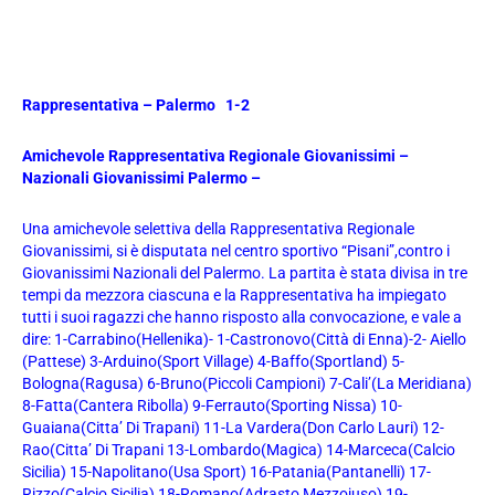
Rappresentativa – Palermo 1-2
Amichevole Rappresentativa Regionale Giovanissimi –
Nazionali Giovanissimi Palermo –
Una amichevole selettiva della Rappresentativa Regionale
Giovanissimi, si è disputata nel centro sportivo “Pisani”,contro i
Giovanissimi Nazionali del Palermo. La partita è stata divisa in tre
tempi da mezzora ciascuna e la Rappresentativa ha impiegato
tutti i suoi ragazzi che hanno risposto alla convocazione, e vale a
dire: 1-Carrabino(Hellenika)- 1-Castronovo(Città di Enna)-2- Aiello
(Pattese) 3-Arduino(Sport Village) 4-Baffo(Sportland) 5-
Bologna(Ragusa) 6-Bruno(Piccoli Campioni) 7-Cali’(La Meridiana)
8-Fatta(Cantera Ribolla) 9-Ferrauto(Sporting Nissa) 10-
Guaiana(Citta’ Di Trapani) 11-La Vardera(Don Carlo Lauri) 12-
Rao(Citta’ Di Trapani 13-Lombardo(Magica) 14-Marceca(Calcio
Sicilia) 15-Napolitano(Usa Sport) 16-Patania(Pantanelli) 17-
Rizzo(Calcio Sicilia) 18-Romano(Adrasto Mezzojuso) 19-