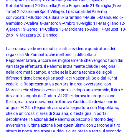
Rotulo(Athena) 20-Sicurella(Porto Empedocle 21-Smiriglia(Free
Time) 22-Zarcone(Sport Village). I nazionali del Palermo
convocati: 1-Guddo 2-La Sala 3-Tarantino 4-Mule’ 5-Mansueto 6-
Gambino 7-Caliva’ 8-Santoro 9-Ambro 10-Giglio 11-Marigliano 12-
Ajareeh 13-Geraci 14-Collura 15-Marciante 16-Ales 17-Mauceri 18-
Zito 19-Mazzara 20-D’amico.
La cronaca vede nei minuti iniziali la evidente quadratura dei
ragazzi di Mr Zammitti, che mettono in difficoltà la
Rappresentativa, ancora nei miglioramenti che vengono fuori dai
vari stage effettuati. Il Palermo inizialmente chiude i Regionali
nella loro metà campo, anche se la buona tecnica dei sigoli
difensori, tiene bene agli attacchi dei Nazionali. Solo dal 18° si
vede la la Rappresentativa portarsi in area avversaria, con
Marceca che si invola verso la porta, e dopo uno scambio, il tiro è
deviato in angolo da Guddo. Al 20° ci riprova in progressione
Rizzo, ma trova nuovamente il bravo Guddo alla deviazione in
angolo. Al 24° i Regionali vicino alla segnatura con Napolitano,
che da un cross in area di Guaiana, di testa gira in porta,
debolmente.I Nazionali del Palermo subiscono il ritorno degli
avversari e l’ultima azione è per quest’ultimi, con Zarcone al tiro
sicuro in porta, ma trova Guddo, sicura presa a terra. Il secondo