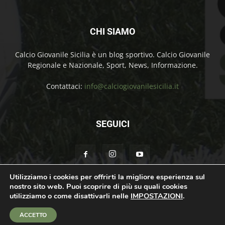
CHI SIAMO
Calcio Giovanile Sicilia è un blog sportivo. Calcio Giovanile
Regionale e Nazionale, Sport, News, Informazione.
Contattaci:
info@calciogiovanilesicilia.it
SEGUICI
Utilizziamo i cookies per offrirti la migliore esperienza sul
nostro sito web. Puoi scoprire di più su quali cookies
Chi Siamo
Contatti
Cookie Policy
Privacy Policy
utilizziamo o come disattivarli nelle
IMPOSTAZIONI
.
© Calcio Giovanile Sicilia Copyright by Rosolino Ciprì | Support by
Teroro
ACCETTO
Agency