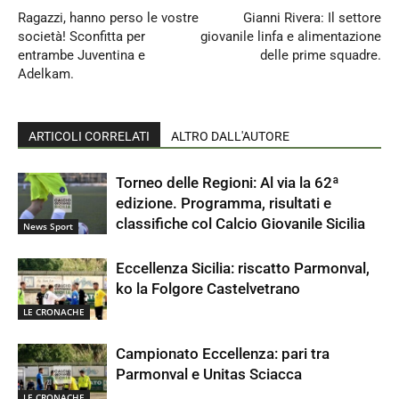
Ragazzi, hanno perso le vostre
Gianni Rivera: Il settore
società! Sconfitta per
giovanile linfa e alimentazione
entrambe Juventina e
delle prime squadre.
Adelkam.
ARTICOLI CORRELATI
ALTRO DALL'AUTORE
Torneo delle Regioni: Al via la 62ª
edizione. Programma, risultati e
classifiche col Calcio Giovanile Sicilia
News Sport
Eccellenza Sicilia: riscatto Parmonval,
ko la Folgore Castelvetrano
LE CRONACHE
Campionato Eccellenza: pari tra
Parmonval e Unitas Sciacca
LE CRONACHE