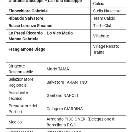
Giardina Giuseppe – La Tona Giuseppe
Calcio
Finocchiaro Gabriele
Stella Nascente
Ribaudo Salvatore
Team Calcio
Russo Lorenzo Emanuel
Tieffe Club
Lo Presti Riccardo – Lo Vico Mario
Villabate
Manna Gabriele
Village Renato
Frangiamone Diego
Traina
Dirigente
Mario TAMA’
Responsabile
Selezionatore
Salvatore TARANTINO
Regionale
Assistente
Gaetano NAPOLI
Tecnico
Preparatore dei
Calogero GIARDINA
Portieri
Armando PISCIONERI (Delegazione di
Medico
Barcellona P.G.)