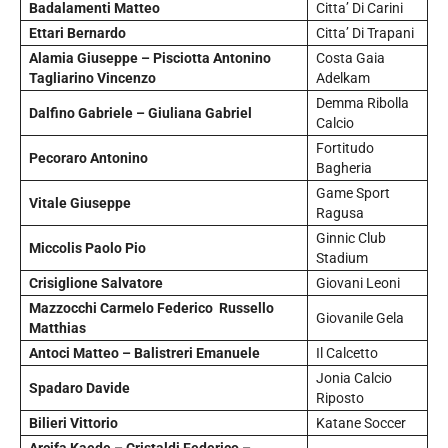
Badalamenti Matteo
Citta’ Di Carini
Ettari Bernardo
Citta’ Di Trapani
Alamia Giuseppe – Pisciotta Antonino
Costa Gaia
Tagliarino Vincenzo
Adelkam
Demma Ribolla
Dalfino Gabriele – Giuliana Gabriel
Calcio
Fortitudo
Pecoraro Antonino
Bagheria
Game Sport
Vitale Giuseppe
Ragusa
Ginnic Club
Miccolis Paolo Pio
Stadium
Crisiglione Salvatore
Giovani Leoni
Mazzocchi Carmelo Federico Russello
Giovanile Gela
Matthias
Antoci Matteo –
Balistreri Emanuele
Il Calcetto
Jonia Calcio
Spadaro Davide
Riposto
Bilieri Vittorio
Katane Soccer
Arcifa Kaede – Cristaldi Federico –