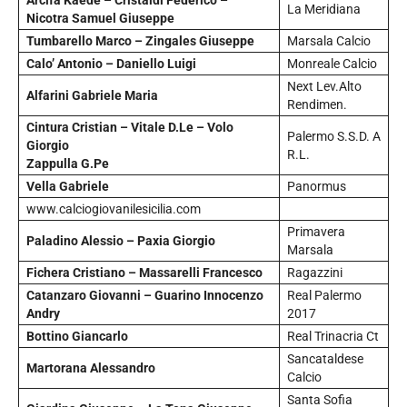
La Meridiana
Nicotra Samuel Giuseppe
Tumbarello Marco – Zingales Giuseppe
Marsala Calcio
Calo’ Antonio – Daniello Luigi
Monreale Calcio
Next Lev.Alto
Alfarini Gabriele Maria
Rendimen.
Cintura Cristian – Vitale D.Le – Volo
Palermo S.S.D. A
Giorgio
R.L.
Zappulla G.Pe
Vella Gabriele
Panormus
www.calciogiovanilesicilia.com
Primavera
Paladino Alessio – Paxia Giorgio
Marsala
Fichera Cristiano – Massarelli Francesco
Ragazzini
Catanzaro Giovanni – Guarino Innocenzo
Real Palermo
Andry
2017
Bottino Giancarlo
Real Trinacria Ct
Sancataldese
Martorana Alessandro
Calcio
Santa Sofia