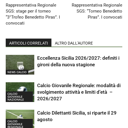
Rappresentativa Regionale
Rappresentativa Regionale
SGS: stage per il torneo
SGS: “Torneo Benedetto
“3°Trofeo Benedetto Piras”. I
Piras”. I convocati
convocati
ARTICOLI CORRELATI
ALTRO DALL'AUTORE
Eccellenza Sicilia 2026/2027: definiti i
gironi della nuova stagione
NEWS CALCIO
Calcio Giovanile Regionale: modalità di
svolgimento attività e limiti d’età –
CALCIO
GIOVANILE
2026/2027
NAZIONALE
Calcio Dilettanti Sicilia, si riparte il 29
agosto
CALCIO
GIOVANILE
REGIONALE