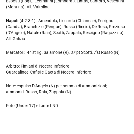
Esposti (Fogli), Leomanni (Lombardi), Lintas, Santoro, Vesentini
(Montina). All. Valtolina
Napoli
(4-2-3-1):
Amendola, Liccardo (Chianese), Ferrigno
(Candia), Branchizio (Pengue), Russo (Riccio), De Rosa, Prezioso
(D’Angelo), Natale (Raia), Scotti, Zappalà, Rescigno (Ragozzino).
All. Galizia
Marcatori:
44’st rig. Salamone (R), 37’pt Scotti, 7’st Russo (N)
Arbitro: Fimiani di Nocera Inferiore
Guardalinee: Cafisi e Gaeta di Nocera Inferiore
Note: espulso D’Angelo (N) per somma di ammonizioni;
ammoniti
Russo, Raia, Zappalà (N)
Foto (Under 17) e fonte LND