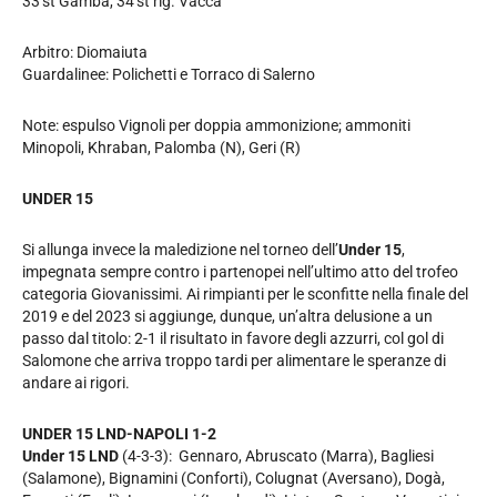
33’st Gamba, 34’st rig. Vaccà
Arbitro: Diomaiuta
Guardalinee: Polichetti e Torraco di Salerno
Note: espulso Vignoli per doppia ammonizione; ammoniti
Minopoli, Khraban, Palomba (N), Geri (R)
UNDER 15
Si allunga invece la maledizione nel torneo dell’
Under 15
,
impegnata sempre contro i partenopei nell’ultimo atto del trofeo
categoria Giovanissimi. Ai rimpianti per le sconfitte nella finale del
2019 e del 2023 si aggiunge, dunque, un’altra delusione a un
passo dal titolo: 2-1 il risultato in favore degli azzurri, col gol di
Salomone che arriva troppo tardi per alimentare le speranze di
andare ai rigori.
UNDER 15 LND-NAPOLI 1-2
Under 15 LND
(4-3-3):
Gennaro, Abruscato (Marra), Bagliesi
(Salamone), Bignamini (Conforti), Colugnat (Aversano), Dogà,