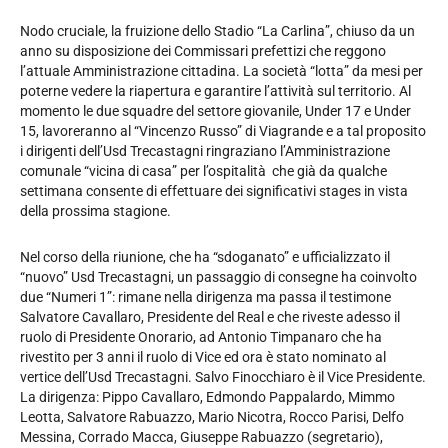
Nodo cruciale, la fruizione dello Stadio “La Carlina”, chiuso da un
anno su disposizione dei Commissari prefettizi che reggono
l’attuale Amministrazione cittadina. La società “lotta” da mesi per
poterne vedere la riapertura e garantire l’attività sul territorio. Al
momento le due squadre del settore giovanile, Under 17 e Under
15, lavoreranno al “Vincenzo Russo” di Viagrande e a tal proposito
i dirigenti dell’Usd Trecastagni ringraziano l’Amministrazione
comunale “vicina di casa” per l’ospitalità che già da qualche
settimana consente di effettuare dei significativi stages in vista
della prossima stagione.
Nel corso della riunione, che ha “sdoganato” e ufficializzato il
“nuovo” Usd Trecastagni, un passaggio di consegne ha coinvolto
due “Numeri 1”: rimane nella dirigenza ma passa il testimone
Salvatore Cavallaro, Presidente del Real e che riveste adesso il
ruolo di Presidente Onorario, ad Antonio Timpanaro che ha
rivestito per 3 anni il ruolo di Vice ed ora è stato nominato al
vertice dell’Usd Trecastagni. Salvo Finocchiaro è il Vice Presidente.
La dirigenza: Pippo Cavallaro, Edmondo Pappalardo, Mimmo
Leotta, Salvatore Rabuazzo, Mario Nicotra, Rocco Parisi, Delfo
Messina, Corrado Macca, Giuseppe Rabuazzo (segretario),