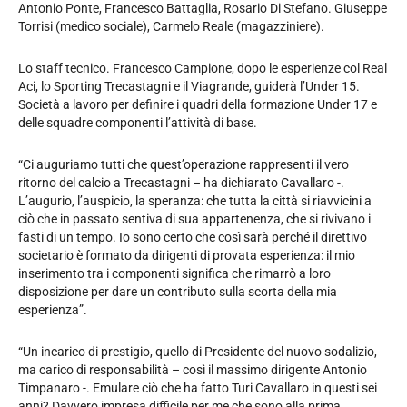
Antonio Ponte, Francesco Battaglia, Rosario Di Stefano. Giuseppe
Torrisi (medico sociale), Carmelo Reale (magazziniere).
Lo staff tecnico. Francesco Campione, dopo le esperienze col Real
Aci, lo Sporting Trecastagni e il Viagrande, guiderà l’Under 15.
Società a lavoro per definire i quadri della formazione Under 17 e
delle squadre componenti l’attività di base.
“Ci auguriamo tutti che quest’operazione rappresenti il vero
ritorno del calcio a Trecastagni – ha dichiarato Cavallaro -.
L’augurio, l’auspicio, la speranza: che tutta la città si riavvicini a
ciò che in passato sentiva di sua appartenenza, che si rivivano i
fasti di un tempo. Io sono certo che così sarà perché il direttivo
societario è formato da dirigenti di provata esperienza: il mio
inserimento tra i componenti significa che rimarrò a loro
disposizione per dare un contributo sulla scorta della mia
esperienza”.
“Un incarico di prestigio, quello di Presidente del nuovo sodalizio,
ma carico di responsabilità – così il massimo dirigente Antonio
Timpanaro -. Emulare ciò che ha fatto Turi Cavallaro in questi sei
anni? Davvero impresa difficile per me che sono alla prima