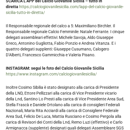
SCARICA L’APP del Calcio Giovanile Sicilia – tutto in
diretta
https://calciogiovanilesicilia.com/lapp-del-calcio-giovanile-
sicilia-tutto-in-diretta/
Il Responsabile regionale del calco a 5: Maximiliano Birchler. Il
Responsabile regionale Calcio Femminile: Natale Ferrante. I cinque
delegati assembleari effettivi: Michele Savoja, Aldo Giuseppe
Greco, Antonino Gugliotta, Fabio Ponzio e Andrea Vitanza. E i
quattro delegati supplenti: Giuseppe Cusumano, Calogero
D’Alberti, Francesco Gammicchia e Valeria Pisano.
INSTAGRAM: segui le foto del Calcio Giovanile Sicilia
https://www.instagram.com/calciogiovanilesicilia/
Inoltre Cosimo Sibilia è stato designato alla carica di Presidente
della LND, Ettore Pellizzari alla carica di Vice Presidente vicario
della Lnd, Santino Lo Presti alla carica di Vice Presidente Area Sud,
Stella Frascà e Daniele Ortolano alla carica di consiglieri Federali
Nazionali, Maria Rita Acciardi alla carica di Consigliere Federale
Area Sud, Felicio De Luca, Mattia Rusciano e Cosimo Pergola alla
carica di Revisori dei Conti della Lnd, Remo Luzi (effettivo) e Carlo
Armignacca (supplente) designati quali delegati Assembleare SGS