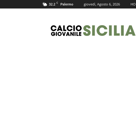
C
32.2
giovedì, Agosto 6, 2026
HO
Palermo
Calcio
Giovanile
Sicilia