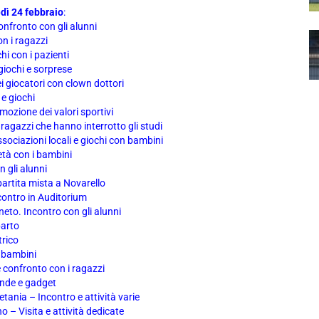
edì 24 febbraio
:
onfronto con gli alunni
on i ragazzi
hi con i pazienti
giochi e sorprese
i giocatori con clown dottori
 e giochi
mozione dei valori sportivi
agazzi che hanno interrotto gli studi
sociazioni locali e giochi con bambini
età con i bambini
 gli alunni
artita mista a Novarello
contro in Auditorium
neto. Incontro con gli alunni
parto
trico
i bambini
 confronto con i ragazzi
ende e gadget
tania – Incontro e attività varie
o – Visita e attività dedicate