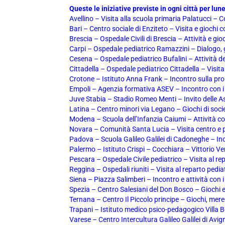
Queste le iniziative previste in ogni città per lun
Avellino – Visita alla scuola primaria Palatucci – C
Bari – Centro sociale di Enziteto – Visita e giochi c
Brescia – Ospedale Civili di Brescia – Attività e gioc
Carpi – Ospedale pediatrico Ramazzini – Dialogo, 
Cesena – Ospedale pediatrico Bufalini – Attività de
Cittadella – Ospedale pediatrico Cittadella – Visita
Crotone – Istituto Anna Frank – Incontro sulla pro
Empoli – Agenzia formativa ASEV – Incontro con i r
Juve Stabia – Stadio Romeo Menti – Invito delle As
Latina – Centro minori via Legano – Giochi di soci
Modena – Scuola dell’Infanzia Caiumi – Attività con
Novara – Comunità Santa Lucia – Visita centro e p
Padova – Scuola Galileo Galilei di Cadoneghe – In
Palermo – Istituto Crispi – Cocchiara – Vittorio Ve
Pescara – Ospedale Civile pediatrico – Visita al re
Reggina – Ospedali riuniti – Visita al reparto pedia
Siena – Piazza Salimberi – Incontro e attività con 
Spezia – Centro Salesiani del Don Bosco – Giochi e
Ternana – Centro Il Piccolo principe – Giochi, mer
Trapani – Istituto medico psico-pedagogico Villa Be
Varese – Centro Intercultura Galileo Galilei di Avign