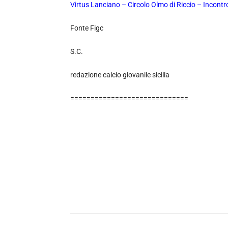
Virtus Lanciano – Circolo Olmo di Riccio – Incontr
Fonte Figc
S.C.
redazione calcio giovanile sicilia
=============================