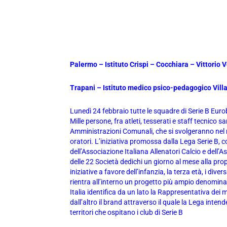
Palermo – Istituto Crispi – Cocchiara – Vittorio V
Trapani – Istituto medico psico-pedagogico Villa 
Lunedì 24 febbraio tutte le squadre di Serie B Euro
Mille persone, fra atleti, tesserati e staff tecnico s
Amministrazioni Comunali, che si svolgeranno nel 
oratori. L’iniziativa promossa dalla Lega Serie B, co
dell’Associazione Italiana Allenatori Calcio e dell
delle 22 Società dedichi un giorno al mese alla pro
iniziative a favore dell’infanzia, la terza età, i div
rientra all’interno un progetto più ampio denominat
Italia identifica da un lato la Rappresentativa dei m
dall’altro il brand attraverso il quale la Lega intende 
territori che ospitano i club di Serie B