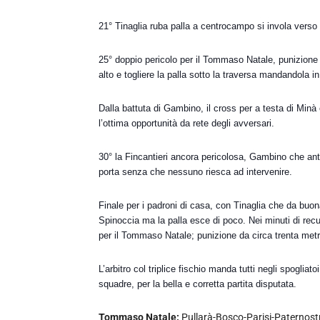
21° Tinaglia ruba palla a centrocampo si invola verso l
25° doppio pericolo per il Tommaso Natale, punizione 
alto e togliere la palla sotto la traversa mandandola i
Dalla battuta di Gambino, il cross per a testa di Mi
l’ottima opportunità da rete degli avversari.
30° la Fincantieri ancora pericolosa, Gambino che anti
porta senza che nessuno riesca ad intervenire.
Finale per i padroni di casa, con Tinaglia che da buona
Spinoccia ma la palla esce di poco. Nei minuti di recup
per il Tommaso Natale; punizione da circa trenta metr
L’arbitro col triplice fischio manda tutti negli spoglia
squadre, per la bella e corretta partita disputata.
Tommaso Natale:
Pullarà-Bosco-Parisi-Paternostr