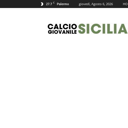
C
27.7
giovedì, Agosto 6, 2026
HO
Palermo
Calcio
Giovanile
Sicilia