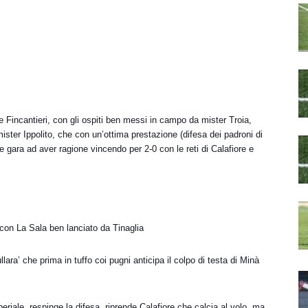
 Fincantieri, con gli ospiti ben messi in campo da mister Troia,
 mister Ippolito, che con un’ottima prestazione (difesa dei padroni di
 gara ad aver ragione vincendo per 2-0 con le reti di Calafiore e
con La Sala ben lanciato da Tinaglia
llara’ che prima in tuffo coi pugni anticipa il colpo di testa di Minà
periale, respinge la difesa, riprende Calafiore che calcia al volo, ma