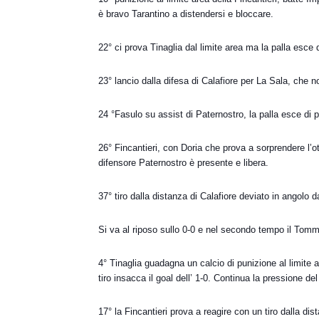
è bravo Tarantino a distendersi e bloccare.
22° ci prova Tinaglia dal limite area ma la palla esce 
23° lancio dalla difesa di Calafiore per La Sala, che n
24 °Fasulo su assist di Paternostro, la palla esce di p
26° Fincantieri, con Doria che prova a sorprendere l’
difensore Paternostro è presente e libera.
37° tiro dalla distanza di Calafiore deviato in angolo d
Si va al riposo sullo 0-0 e nel secondo tempo il Tomm
4° Tinaglia guadagna un calcio di punizione al limite 
tiro insacca il goal dell’ 1-0. Continua la pressione d
17° la Fincantieri prova a reagire con un tiro dalla di