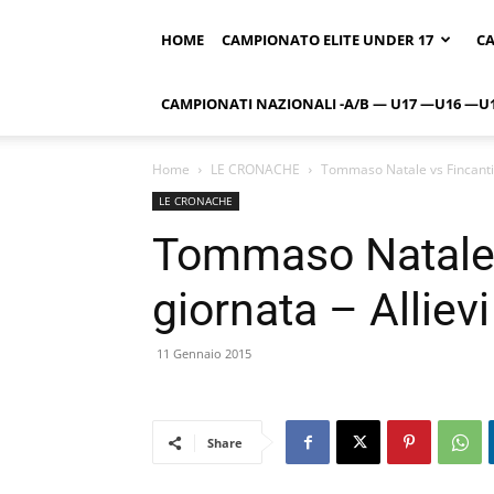
HOME
CAMPIONATO ELITE UNDER 17
CA
CAMPIONATI NAZIONALI -A/B — U17 —U16 —U
Home
LE CRONACHE
Tommaso Natale vs Fincantier
LE CRONACHE
Tommaso Natale v
giornata – Alliev
11 Gennaio 2015
Share