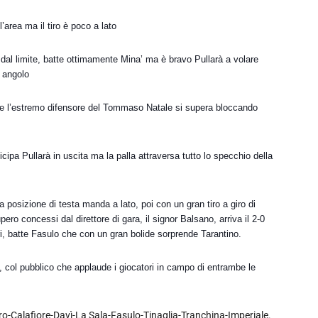
’area ma il tiro è poco a lato
dal limite, batte ottimamente Mina’ ma è bravo Pullarà a volare
n angolo
nà e l’estremo difensore del Tommaso Natale si supera bloccando
cipa Pullarà in uscita ma la palla attraversa tutto lo specchio della
 posizione di testa manda a lato, poi con un gran tiro a giro di
ero concessi dal direttore di gara, il signor Balsano, arriva il 2-0
i, batte Fasulo che con un gran bolide sorprende Tarantino.
toi, col pubblico che applaude i giocatori in campo di entrambe le
o-Calafiore-Davì-La Sala-Fasulo-Tinaglia-Tranchina-Imperiale.