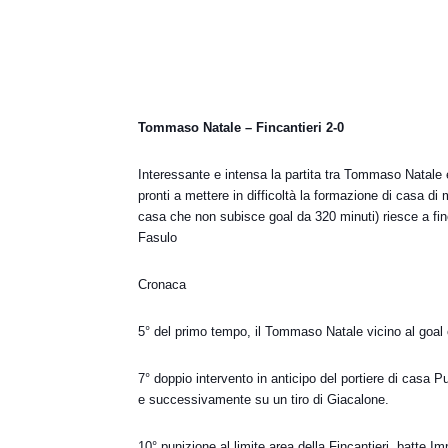
Tommaso Natale – Fincantieri 2-0
Interessante e intensa la partita tra Tommaso Natale e
pronti a mettere in difficoltà la formazione di casa di
casa che non subisce goal da 320 minuti) riesce a fine
Fasulo
Cronaca
5° del primo tempo, il Tommaso Natale vicino al goal 
7° doppio intervento in anticipo del portiere di casa Pu
e successivamente su un tiro di Giacalone.
10° punizione al limite area della Fincantieri, batte Im