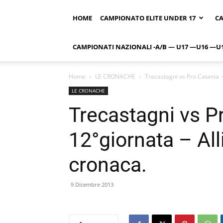
HOME
CAMPIONATO ELITE UNDER 17
CA
CAMPIONATI NAZIONALI -A/B — U17 —U16 —U
Home
LE CRONACHE
Trecastagni vs Pro Catania –
LE CRONACHE
Trecastagni vs P
12°giornata – All
cronaca.
9 Dicembre 2013