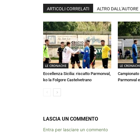
ARTICOLI CORRELATI
ALTRO DALL'AUTORE
LE CRONACHE
LE CRONACH
Eccellenza Sicilia: riscatto Parmonval,
Campionato E
ko la Folgore Castelvetrano
Parmonval e
LASCIA UN COMMENTO
Entra per lasciare un commento