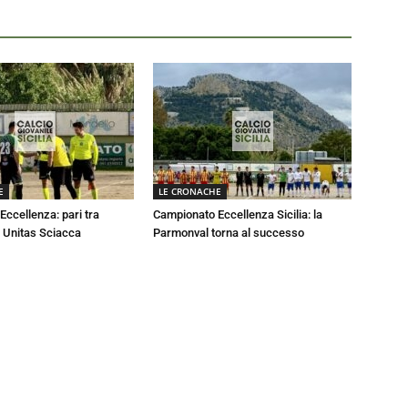
E
LE CRONACHE
ccellenza: pari tra
Campionato Eccellenza Sicilia: la
 Unitas Sciacca
Parmonval torna al successo