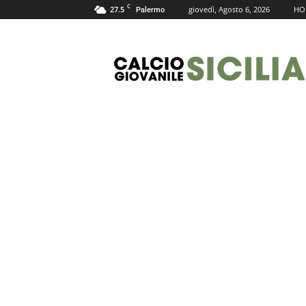
C
27.5
giovedì, Agosto 6, 2026
HO
Palermo
Calcio
Giovanile
Sicilia