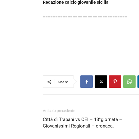
Redazione calcio giovanile sicilia
==================================
Share
Articolo precedente
Città di Trapani vs CEI – 13°giornata –
Giovanissimi Regionali – cronaca.