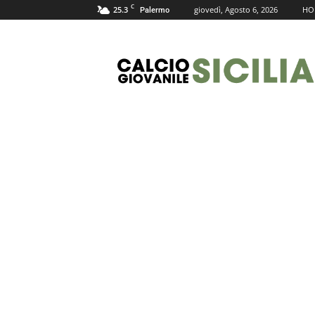
C
25.3
giovedì, Agosto 6, 2026
HO
Palermo
Calcio
Giovanile
Sicilia