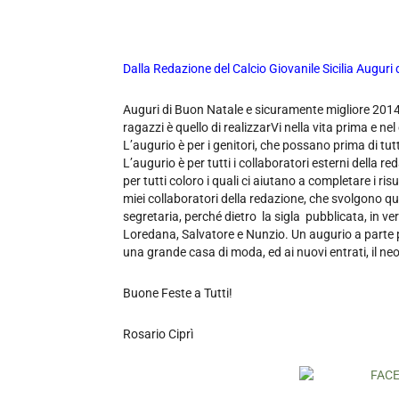
Dalla Redazione del Calcio Giovanile Sicilia Auguri
Auguri di Buon Natale e sicuramente migliore 2014,
ragazzi è quello di realizzarVi nella vita prima e n
L’augurio è per i genitori, che possano prima di tutto 
L’augurio è per tutti i collaboratori esterni della r
per tutti coloro i quali ci aiutano a completare i ri
miei collaboratori della redazione, che svolgono qu
segretaria, perché dietro la sigla pubblicata, in v
Loredana, Salvatore e Nunzio. Un augurio a parte pe
una grande casa di moda, ed ai nuovi entrati, il n
Buone Feste a Tutti!
Rosario Ciprì