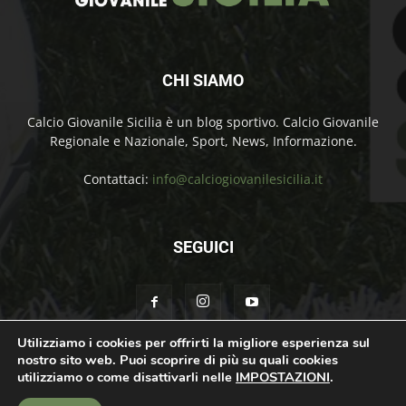
CHI SIAMO
Calcio Giovanile Sicilia è un blog sportivo. Calcio Giovanile
Regionale e Nazionale, Sport, News, Informazione.
Contattaci:
info@calciogiovanilesicilia.it
SEGUICI
Utilizziamo i cookies per offrirti la migliore esperienza sul
nostro sito web. Puoi scoprire di più su quali cookies
Chi Siamo
Contatti
Cookie Policy
Privacy Policy
utilizziamo o come disattivarli nelle
IMPOSTAZIONI
.
© Calcio Giovanile Sicilia Copyright by Rosolino Ciprì | Support by
Teroro