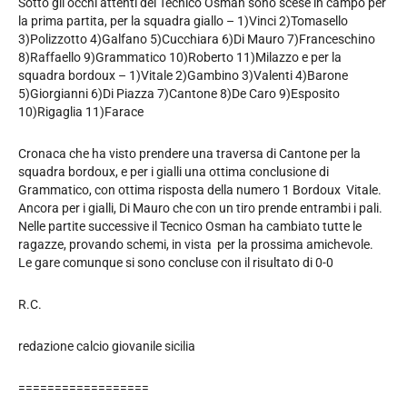
Sotto gli occhi attenti del Tecnico Osman sono scese in campo per
la prima partita, per la squadra giallo – 1)Vinci 2)Tomasello
3)Polizzotto 4)Galfano 5)Cucchiara 6)Di Mauro 7)Franceschino
8)Raffaello 9)Grammatico 10)Roberto 11)Milazzo e per la
squadra bordoux – 1)Vitale 2)Gambino 3)Valenti 4)Barone
5)Giorgianni 6)Di Piazza 7)Cantone 8)De Caro 9)Esposito
10)Rigaglia 11)Farace
Cronaca che ha visto prendere una traversa di Cantone per la
squadra bordoux, e per i gialli una ottima conclusione di
Grammatico, con ottima risposta della numero 1 Bordoux Vitale.
Ancora per i gialli, Di Mauro che con un tiro prende entrambi i pali.
Nelle partite successive il Tecnico Osman ha cambiato tutte le
ragazze, provando schemi, in vista per la prossima amichevole.
Le gare comunque si sono concluse con il risultato di 0-0
R.C.
redazione calcio giovanile sicilia
==================