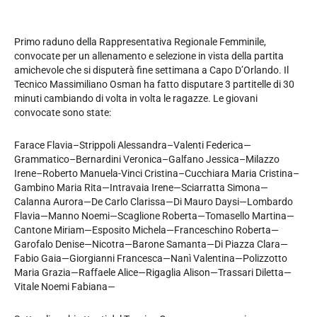
Primo raduno della Rappresentativa Regionale Femminile,
convocate per un allenamento e selezione in vista della partita
amichevole che si disputerà fine settimana a Capo D’Orlando. Il
Tecnico Massimiliano Osman ha fatto disputare 3 partitelle di 30
minuti cambiando di volta in volta le ragazze. Le giovani
convocate sono state:
Farace Flavia–Strippoli Alessandra–Valenti Federica—
Grammatico–Bernardini Veronica–Galfano Jessica–Milazzo
Irene–Roberto Manuela-Vinci Cristina–Cucchiara Maria Cristina–
Gambino Maria Rita—Intravaia Irene—Sciarratta Simona—
Calanna Aurora—De Carlo Clarissa—Di Mauro Daysi—Lombardo
Flavia—Manno Noemi—Scaglione Roberta—Tomasello Martina—
Cantone Miriam—Esposito Michela—Franceschino Roberta—
Garofalo Denise—Nicotra—Barone Samanta—Di Piazza Clara—
Fabio Gaia—Giorgianni Francesca—Nanì Valentina—Polizzotto
Maria Grazia—Raffaele Alice—Rigaglia Alison—Trassari Diletta—
Vitale Noemi Fabiana—