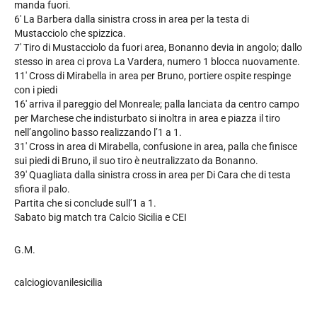
manda fuori.
6′ La Barbera dalla sinistra cross in area per la testa di
Mustacciolo che spizzica.
7′ Tiro di Mustacciolo da fuori area, Bonanno devia in angolo; dallo
stesso in area ci prova La Vardera, numero 1 blocca nuovamente.
11′ Cross di Mirabella in area per Bruno, portiere ospite respinge
con i piedi
16′ arriva il pareggio del Monreale; palla lanciata da centro campo
per Marchese che indisturbato si inoltra in area e piazza il tiro
nell’angolino basso realizzando l’1 a 1.
31′ Cross in area di Mirabella, confusione in area, palla che finisce
sui piedi di Bruno, il suo tiro è neutralizzato da Bonanno.
39′ Quagliata dalla sinistra cross in area per Di Cara che di testa
sfiora il palo.
Partita che si conclude sull’1 a 1.
Sabato big match tra Calcio Sicilia e CEI
G.M.
calciogiovanilesicilia