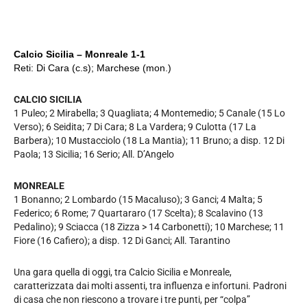
Calcio Sicilia – Monreale 1-1
Reti: Di Cara (c.s); Marchese (mon.)
CALCIO SICILIA
1 Puleo; 2 Mirabella; 3 Quagliata; 4 Montemedio; 5 Canale (15 Lo
Verso); 6 Seidita; 7 Di Cara; 8 La Vardera; 9 Culotta (17 La
Barbera); 10 Mustacciolo (18 La Mantia); 11 Bruno; a disp. 12 Di
Paola; 13 Sicilia; 16 Serio; All. D’Angelo
MONREALE
1 Bonanno; 2 Lombardo (15 Macaluso); 3 Ganci; 4 Malta; 5
Federico; 6 Rome; 7 Quartararo (17 Scelta); 8 Scalavino (13
Pedalino); 9 Sciacca (18 Zizza > 14 Carbonetti); 10 Marchese; 11
Fiore (16 Cafiero); a disp. 12 Di Ganci; All. Tarantino
Una gara quella di oggi, tra Calcio Sicilia e Monreale,
caratterizzata dai molti assenti, tra influenza e infortuni. Padroni
di casa che non riescono a trovare i tre punti, per “colpa”