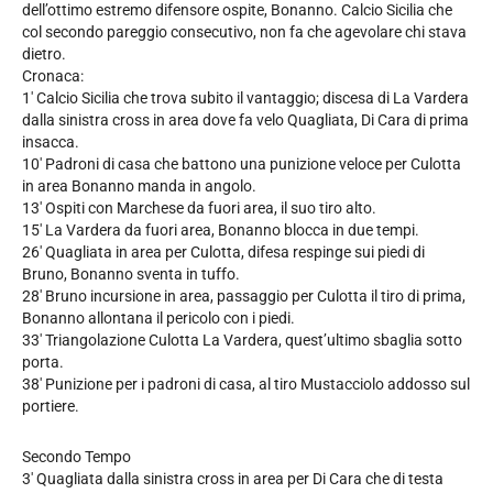
dell’ottimo estremo difensore ospite, Bonanno. Calcio Sicilia che
col secondo pareggio consecutivo, non fa che agevolare chi stava
dietro.
Cronaca:
1′ Calcio Sicilia che trova subito il vantaggio; discesa di La Vardera
dalla sinistra cross in area dove fa velo Quagliata, Di Cara di prima
insacca.
10′ Padroni di casa che battono una punizione veloce per Culotta
in area Bonanno manda in angolo.
13′ Ospiti con Marchese da fuori area, il suo tiro alto.
15′ La Vardera da fuori area, Bonanno blocca in due tempi.
26′ Quagliata in area per Culotta, difesa respinge sui piedi di
Bruno, Bonanno sventa in tuffo.
28′ Bruno incursione in area, passaggio per Culotta il tiro di prima,
Bonanno allontana il pericolo con i piedi.
33′ Triangolazione Culotta La Vardera, quest’ultimo sbaglia sotto
porta.
38′ Punizione per i padroni di casa, al tiro Mustacciolo addosso sul
portiere.
Secondo Tempo
3′ Quagliata dalla sinistra cross in area per Di Cara che di testa