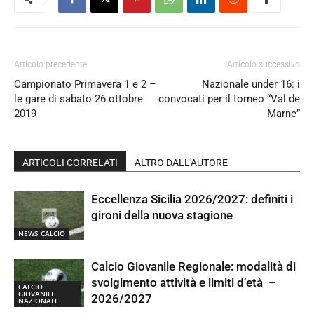
Articolo precedente
Articolo successivo
Campionato Primavera 1 e 2 –
Nazionale under 16: i
le gare di sabato 26 ottobre
convocati per il torneo “Val de
2019
Marne”
ARTICOLI CORRELATI
ALTRO DALL'AUTORE
Eccellenza Sicilia 2026/2027: definiti i
gironi della nuova stagione
NEWS CALCIO
Calcio Giovanile Regionale: modalità di
svolgimento attività e limiti d’età –
CALCIO
GIOVANILE
2026/2027
NAZIONALE