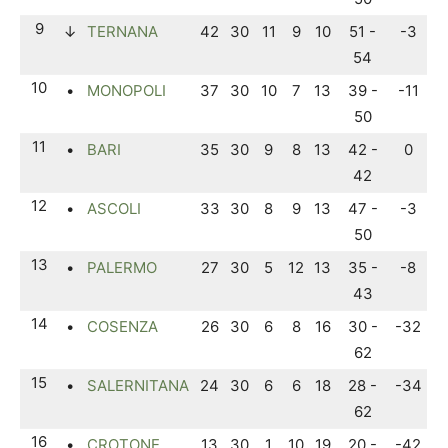
9
↓
TERNANA
42
30
11
9
10
51 -
-3
54
10
•
MONOPOLI
37
30
10
7
13
39 -
-11
50
11
•
BARI
35
30
9
8
13
42 -
0
42
12
•
ASCOLI
33
30
8
9
13
47 -
-3
50
13
•
PALERMO
27
30
5
12
13
35 -
-8
43
14
•
COSENZA
26
30
6
8
16
30 -
-32
62
15
•
SALERNITANA
24
30
6
6
18
28 -
-34
62
16
•
CROTONE
13
30
1
10
19
20 -
-42