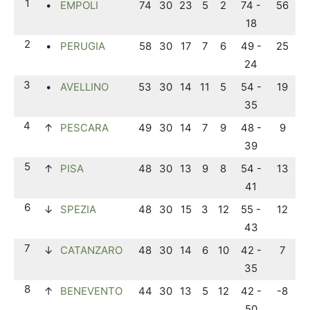
1
•
EMPOLI
74
30
23
5
2
74 -
56
18
2
•
PERUGIA
58
30
17
7
6
49 -
25
24
3
•
AVELLINO
53
30
14
11
5
54 -
19
35
4
↑
PESCARA
49
30
14
7
9
48 -
9
39
5
↑
PISA
48
30
13
9
8
54 -
13
41
6
↓
SPEZIA
48
30
15
3
12
55 -
12
43
7
↓
CATANZARO
48
30
14
6
10
42 -
7
35
8
↑
BENEVENTO
44
30
13
5
12
42 -
-8
50