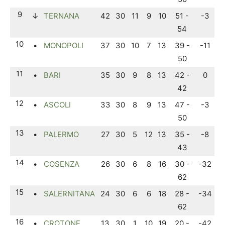
9
↓
TERNANA
42
30
11
9
10
51 -
-3
54
10
•
MONOPOLI
37
30
10
7
13
39 -
-11
50
11
•
BARI
35
30
9
8
13
42 -
0
42
12
•
ASCOLI
33
30
8
9
13
47 -
-3
50
13
•
PALERMO
27
30
5
12
13
35 -
-8
43
14
•
COSENZA
26
30
6
8
16
30 -
-32
62
15
•
SALERNITANA
24
30
6
6
18
28 -
-34
62
16
•
CROTONE
13
30
1
10
19
20 -
-42