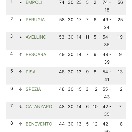
1
•
EMPOLI
74
30
23
5
2
74 -
56
18
2
•
PERUGIA
58
30
17
7
6
49 -
25
24
3
•
AVELLINO
53
30
14
11
5
54 -
19
35
4
↑
PESCARA
49
30
14
7
9
48 -
9
39
5
↑
PISA
48
30
13
9
8
54 -
13
41
6
↓
SPEZIA
48
30
15
3
12
55 -
12
43
7
↓
CATANZARO
48
30
14
6
10
42 -
7
35
8
↑
BENEVENTO
44
30
13
5
12
42 -
-8
50