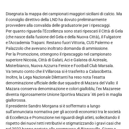
Disegnata la mappa dei campionati maggiori siciliani di calcio. Ma
il consiglio direttivo della LND ha dovuto preliminarmente
provvedere alla convalida delle graduatorie per i ripescaggi.
Per quanto riguarda l’Eccellenza sono stati ripescati il Città di Gela
(che nasce dalla fusione del Gela e della Nuova Città), il Fulgatore
e l’Accademia Trapani. Restano fuori Vittoria, CUS Palermo e
Palazzolo che avevano inoltrato domanda di ammissione.
Per la Promozione, ottengono il ripescaggio nel campionato
superiore Nicosia, Città di Galati, Aci e Galatea di Acireale,
Misterbianco, Nuova Azzurra Fenice e Football Club Marsala.
Va tenuto conto che il Villarosa si è trasferito a Calascibetta.
Inoltre, la Lega Nazionale Dilettanti ha reso nota l’esatta
denominazione ufficiale delle due squadre di Mazara del Vallo: il
Mazara conserva denominazione e colori gialloblu; l’ex Mazarese
diventa rigorosamente Unione Sportiva Mazara ’46 però in maglia
giallorossa.
Il presidente Sandro Morgana si è soffermato a lungo
sull’annunciata normativa per gli accordi economici tra le società
di Eccellenza e Promozione nei riguardi degli atleti, sollecitando il
rispetto dei nuovi tetti retributivi e stigmatizzando i gravi casi che