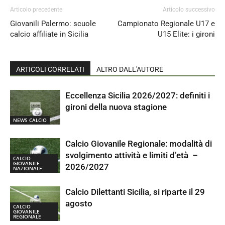
Articolo precedente
Articolo successivo
Giovanili Palermo: scuole
Campionato Regionale U17 e
calcio affiliate in Sicilia
U15 Elite: i gironi
ARTICOLI CORRELATI
ALTRO DALL'AUTORE
Eccellenza Sicilia 2026/2027: definiti i
gironi della nuova stagione
NEWS CALCIO
Calcio Giovanile Regionale: modalità di
svolgimento attività e limiti d’età –
CALCIO
GIOVANILE
2026/2027
NAZIONALE
Calcio Dilettanti Sicilia, si riparte il 29
agosto
CALCIO
GIOVANILE
REGIONALE