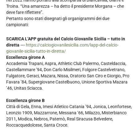
nel 2022 hanno portato alla scomparsa di Biancavilla, Giarre e
Troina. “Una amarezza – ha detto il presidente Morgana – che
deve fare riflettere”.
Pertanto sono stati disegnati gli organigrammi dei due
campionati:
SCARICA L’APP gratuita del Calcio Giovanile Sicilia – tutto in
diretta
—-
https://calciogiovanilesicilia.com/lapp-del-calcio-
giovanile-sicilia-tutto-in-diretta/
Eccellenza girone A
Accademia Trapani, Aspra, Athletic Club Palermo, Casteldaccia,
Castellammare ’94, Don Carlo Misilmeri, Folgore Castelvetrano,
Fulgatore, Geraci, Mazara, Nissa, Oratorio San Ciro e Giorgio, Pro
Favara ’84, Supergiovane Castelbuono, Unione Sportiva Mazara
’46, Unitas Sciacca.
Eccellenza girone B
Città di Gela, Enna, Imesi Atletico Catania ’94, Jonica, Leonfortese,
Leonzio 1909, Mazzarrone, Messana ’66, Milazzo, Misterbianco
2011, Modica, Nebros, Paternò, Real Siracusa Belvedere,
Roccacquedolcese, Santa Croce.