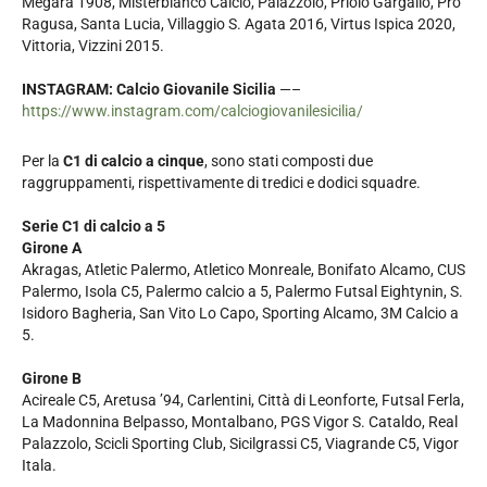
Megara 1908, Misterbianco Calcio, Palazzolo, Priolo Gargallo, Pro
Ragusa, Santa Lucia, Villaggio S. Agata 2016, Virtus Ispica 2020,
Vittoria, Vizzini 2015.
INSTAGRAM: Calcio Giovanile Sicilia
—–
https://www.instagram.com/calciogiovanilesicilia/
Per la
C1 di calcio a cinque
, sono stati composti due
raggruppamenti, rispettivamente di tredici e dodici squadre.
Serie C1 di calcio a 5
Girone A
Akragas, Atletic Palermo, Atletico Monreale, Bonifato Alcamo, CUS
Palermo, Isola C5, Palermo calcio a 5, Palermo Futsal Eightynin, S.
Isidoro Bagheria, San Vito Lo Capo, Sporting Alcamo, 3M Calcio a
5.
Girone B
Acireale C5, Aretusa ’94, Carlentini, Città di Leonforte, Futsal Ferla,
La Madonnina Belpasso, Montalbano, PGS Vigor S. Cataldo, Real
Palazzolo, Scicli Sporting Club, Sicilgrassi C5, Viagrande C5, Vigor
Itala.