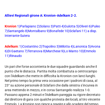
Allievi Regionali girone A: Kronion-Adelkam 2-2.
Kronion
1)Parlapiano 2)Solano 3)Patti 4)Gulotta 5)Oliveri 6)Puleo
7)Santangelo 8)Montalbano 9)Bonafede 10)Sclafani 11) a disp.
Interrante-Sutera
Adelkam
: 1)Costantino 2)Trapolino 3)Milotta 4)Lanonica 5)Avona
6)Di Gaetano 7)Terranova 8)Marchese 9)Lo Manto 10)Emmolo
11)Rinaudo
Un pari che forse accontenta le due squadre guardando anche il
punto che le distacca. Partita molta combattuta a centrocampo
con l’Adelkam che mette in difficolta la Kronion con lanci lunghi.
Nel primo tempo la prima vera occasione per i padroni di casa, al
23° su azione personale di Sclafani che dalla sinistra s’incunea in
area mettendo in mezzo, e in corsa Santangelo realizza 1-0.
Passano appena 2 minuti e l’Adelkam pareggia su rigore decretato
dal direttore di gara con qualche protesta dei locali, al tiro vincente
Emmolo. La Kronion non riesce a reagire e allo scadere del tempo