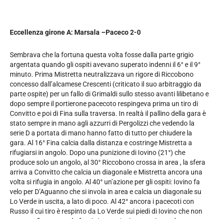
Eccellenza girone A: Marsala –Paceco 2-0
Sembrava che la fortuna questa volta fosse dalla parte grigio
argentata quando gli ospiti avevano superato indenni il 6° e il 9°
minuto. Prima Mistretta neutralizzava un rigore di Riccobono
concesso dall’alcamese Crescenti (criticato il suo arbitraggio da
parte ospite) per un fallo di Grimaldi sullo stesso avanti lilibetano e
dopo sempre il portierone pacecoto respingeva prima un tiro di
Convitto e poi di Fina sulla traversa. In realtà il pallino della gara è
stato sempre in mano agli azzurri di Pergolizzi che vedendo la
serie D a portata di mano hanno fatto di tutto per chiudere la
gara. Al 16° Fina calcia dalla distanza e costringe Mistretta a
rifugiarsi in angolo. Dopo una punizione di Iovino (21°) che
produce solo un angolo, al 30° Riccobono crossa in area , la sfera
arriva a Convitto che calcia un diagonale e Mistretta ancora una
volta si rifugia in angolo. Al 40° un’azione per gli ospiti: Iovino fa
velo per D’Aguanno che si invola in area e calcia un diagonale su
Lo Verde in uscita, a lato di poco. Al 42° ancora i pacecoti con
Russo il cui tiro è respinto da Lo Verde sui piedi di Iovino che non