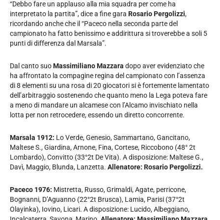
“Debbo fare un applauso alla mia squadra per come ha
interpretato la partita”, dice a fine gara
Rosario Pergolizzi
,
ricordando anche che il “Paceco nella seconda parte del
campionato ha fatto benissimo e addirittura si troverebbe a soli 5
punti di differenza dal Marsala”.
Dal canto suo
Massimiliano Mazzara
dopo aver evidenziato che
ha affrontato la compagine regina del campionato con l’assenza
di 8 elementi su una rosa di 20 giocatori si è fortemente lamentato
dell’arbitraggio sostenendo che quanto meno la Lega poteva fare
a meno di mandare un alcamese con l’Alcamo invischiato nella
lotta per non retrocedere, essendo un diretto concorrente.
Marsala 1912:
Lo Verde, Genesio, Sammartano, Gancitano,
Maltese S., Giardina, Arnone, Fina, Cortese, Riccobono (48° 2t
Lombardo), Convitto (33°2t De Vita). A disposizione: Maltese G.,
Davì, Maggio, Blunda, Lanzetta.
Allenatore: Rosario Pergolizzi.
Paceco 1976:
Mistretta, Russo, Grimaldi, Agate, perricone,
Bognanni, D’Aguanno (22°2t Brusca), Lamia, Parisi (37°2t
Olayinka), Iovino, Licari. A disposizione: Lucido, Albeggiano,
Incalcaterra, Savona, Marino.
Allenatore: Massimiliano Mazzara.