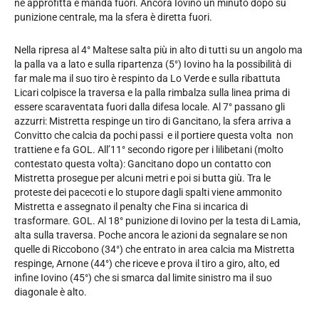
ne approfitta e manda fuori. Ancora Iovino un minuto dopo su
punizione centrale, ma la sfera è diretta fuori.
Nella ripresa al 4° Maltese salta più in alto di tutti su un angolo ma
la palla va a lato e sulla ripartenza (5°) Iovino ha la possibilità di
far male ma il suo tiro è respinto da Lo Verde e sulla ribattuta
Licari colpisce la traversa e la palla rimbalza sulla linea prima di
essere scaraventata fuori dalla difesa locale. Al 7° passano gli
azzurri: Mistretta respinge un tiro di Gancitano, la sfera arriva a
Convitto che calcia da pochi passi e il portiere questa volta non
trattiene e fa GOL. All’11° secondo rigore per i lilibetani (molto
contestato questa volta): Gancitano dopo un contatto con
Mistretta prosegue per alcuni metri e poi si butta giù. Tra le
proteste dei pacecoti e lo stupore dagli spalti viene ammonito
Mistretta e assegnato il penalty che Fina si incarica di
trasformare. GOL. Al 18° punizione di Iovino per la testa di Lamia,
alta sulla traversa. Poche ancora le azioni da segnalare se non
quelle di Riccobono (34°) che entrato in area calcia ma Mistretta
respinge, Arnone (44°) che riceve e prova il tiro a giro, alto, ed
infine Iovino (45°) che si smarca dal limite sinistro ma il suo
diagonale è alto.