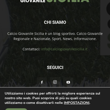
CHI SIAMO
Calcio Giovanile Sicilia è un blog sportivo. Calcio Giovanile
Regionale e Nazionale, Sport, News, Informazione.
Contattaci:
info@calciogiovanilesicilia.it
SEGUICI
Utilizziamo i cookies per offrirti la migliore esperienza sul
nostro sito web. Puoi scoprire di più su quali cookies
Chi Siamo
Contatti
Cookie Policy
Privacy Policy
utilizziamo o come disattivarli nelle
IMPOSTAZIONI
.
© Calcio Giovanile Sicilia Copyright by Rosolino Ciprì | Support by
Teroro