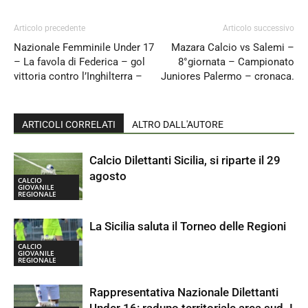
Articolo precedente
Articolo successivo
Nazionale Femminile Under 17
Mazara Calcio vs Salemi –
– La favola di Federica – gol
8°giornata – Campionato
vittoria contro l’Inghilterra –
Juniores Palermo – cronaca.
ARTICOLI CORRELATI
ALTRO DALL'AUTORE
Calcio Dilettanti Sicilia, si riparte il 29
agosto
CALCIO
GIOVANILE
REGIONALE
La Sicilia saluta il Torneo delle Regioni
CALCIO
GIOVANILE
REGIONALE
Rappresentativa Nazionale Dilettanti