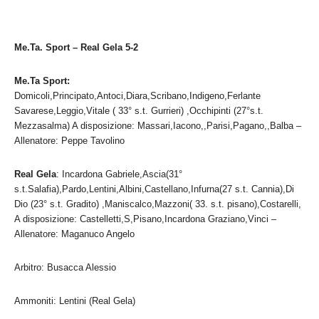
Me.Ta. Sport – Real Gela 5-2
Me.Ta Sport
:
Domicoli,Principato,Antoci,Diara,Scribano,Indigeno,Ferlante
Savarese,Leggio,Vitale ( 33° s.t. Gurrieri) ,Occhipinti (27°s.t.
Mezzasalma) A disposizione: Massari,Iacono,,Parisi,Pagano,,Balba –
Allenatore: Peppe Tavolino
Real Gela
: Incardona Gabriele,Ascia(31°
s.t.Salafia),Pardo,Lentini,Albini,Castellano,Infurna(27 s.t. Cannia),Di
Dio (23° s.t. Gradito) ,Maniscalco,Mazzoni( 33. s.t. pisano),Costarelli,
A disposizione: Castelletti,S,Pisano,Incardona Graziano,Vinci –
Allenatore: Maganuco Angelo
Arbitro: Busacca Alessio
Ammoniti: Lentini (Real Gela)