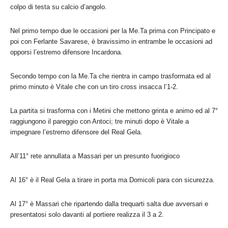
colpo di testa su calcio d’angolo.
Nel primo tempo due le occasioni per la Me.Ta prima con Principato e
poi con Ferlante Savarese, è bravissimo in entrambe le occasioni ad
opporsi l’estremo difensore Incardona.
Secondo tempo con la Me.Ta che rientra in campo trasformata ed al
primo minuto è Vitale che con un tiro cross insacca l’1-2.
La partita si trasforma con i Metini che mettono grinta e animo ed al 7°
raggiungono il pareggio con Antoci; tre minuti dopo è Vitale a
impegnare l’estremo difensore del Real Gela.
All’11° rete annullata a Massari per un presunto fuorigioco
Al 16° è il Real Gela a tirare in porta ma Domicoli para con sicurezza.
Al 17° è Massari che ripartendo dalla trequarti salta due avversari e
presentatosi solo davanti al portiere realizza il 3 a 2.