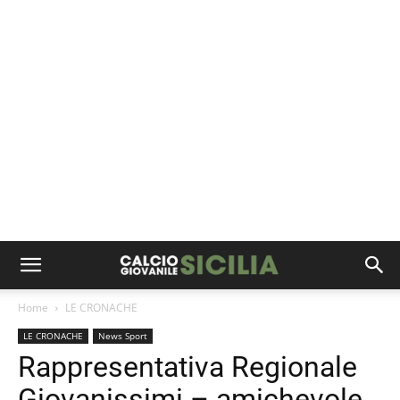
Home
LE CRONACHE
LE CRONACHE
News Sport
Rappresentativa Regionale
Giovanissimi – amichevole