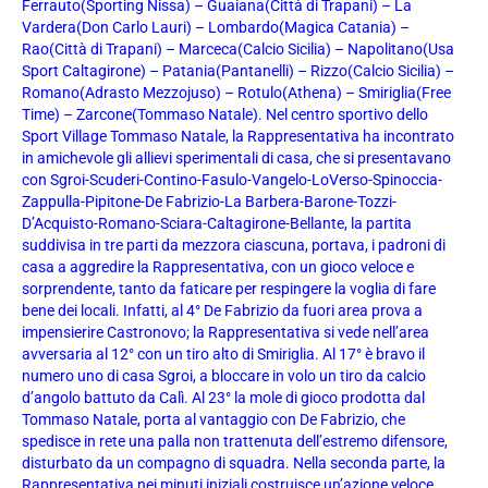
Ferrauto(Sporting Nissa) – Guaiana(Città di Trapani) – La
Vardera(Don Carlo Lauri) – Lombardo(Magica Catania) –
Rao(Città di Trapani) – Marceca(Calcio Sicilia) – Napolitano(Usa
Sport Caltagirone) – Patania(Pantanelli) – Rizzo(Calcio Sicilia) –
Romano(Adrasto Mezzojuso) – Rotulo(Athena) – Smiriglia(Free
Time) – Zarcone(Tommaso Natale). Nel centro sportivo dello
Sport Village Tommaso Natale, la Rappresentativa ha incontrato
in amichevole gli allievi sperimentali di casa, che si presentavano
con Sgroi-Scuderi-Contino-Fasulo-Vangelo-LoVerso-Spinoccia-
Zappulla-Pipitone-De Fabrizio-La Barbera-Barone-Tozzi-
D’Acquisto-Romano-Sciara-Caltagirone-Bellante, la partita
suddivisa in tre parti da mezzora ciascuna, portava, i padroni di
casa a aggredire la Rappresentativa, con un gioco veloce e
sorprendente, tanto da faticare per respingere la voglia di fare
bene dei locali. Infatti, al 4° De Fabrizio da fuori area prova a
impensierire Castronovo; la Rappresentativa si vede nell’area
avversaria al 12° con un tiro alto di Smiriglia. Al 17° è bravo il
numero uno di casa Sgroi, a bloccare in volo un tiro da calcio
d’angolo battuto da Calì. Al 23° la mole di gioco prodotta dal
Tommaso Natale, porta al vantaggio con De Fabrizio, che
spedisce in rete una palla non trattenuta dell’estremo difensore,
disturbato da un compagno di squadra. Nella seconda parte, la
Rappresentativa nei minuti iniziali costruisce un’azione veloce