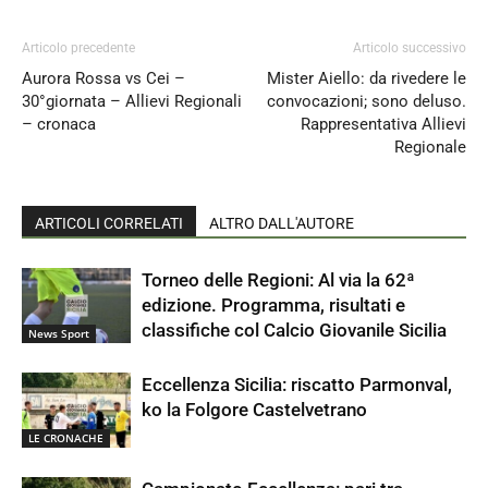
Articolo precedente
Articolo successivo
Aurora Rossa vs Cei –
Mister Aiello: da rivedere le
30°giornata – Allievi Regionali
convocazioni; sono deluso.
– cronaca
Rappresentativa Allievi
Regionale
ARTICOLI CORRELATI
ALTRO DALL'AUTORE
Torneo delle Regioni: Al via la 62ª
edizione. Programma, risultati e
classifiche col Calcio Giovanile Sicilia
News Sport
Eccellenza Sicilia: riscatto Parmonval,
ko la Folgore Castelvetrano
LE CRONACHE