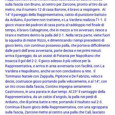
sulla fascia con Bruno, al centro per Zarcone, pronto al tiro da un
metro, ma il numero 12 di casa Barone, è bravo a respingere. Al
14° il pareggio della Rappresentativa, calcio di punizione battuto
da Arduino, il portiere non trattiene, e La Vardera realizza l’1-1. Il
gioco vivace dei padroni di casa porta al raddoppio nel finale di
tempo, è bravo Caltagirone, che in mezzo a tre avversari, riesce a
tirare e mettere dentro la palla del 2-1. Nella terza parte, viene fuori
la squadra di mister Rizzo, e dimenticando i tempi precedenti di
gioco lento, con continuo possesso palla, che portava difficilmente
dalle parti dell’area avversaria, parte decisa e nei primi minuti
arriva il pareggio; da un assist di Patania per Napolitano che
insacca il gol del 2-2. Il gioco adesso è più veloce per la
Rappresentativa, e arriva in area avversaria con facilità, con La
Vardera e Napolitano, anche se non concludono a rete. Il
Tommaso Natale con Zappulla, Pipitone e De Fabrizio, veloci e
decisi, costruisce gioco portando palla velocemente, e al 14°, con
un tiro cross dalla fascia, Contino impegna seriamente
Castronovo, in una parata in due tempi. Al 23° il vantaggio della
Rappresentativa, da un calcio d’angolo, la palla nei piedi di
Arduino, che di prima batte a rete, portando il risultato sul 2-3.
Continua il buon gioco della Rappresentativa, con una sgroppata
sulla fascia, Zarcone mette al centro una palla che Calì, lasciato