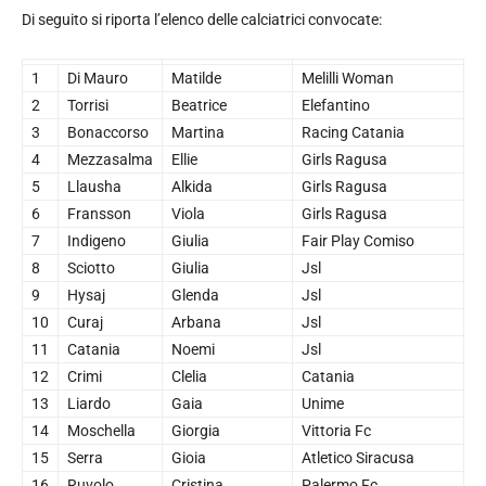
Di seguito si riporta l’elenco delle calciatrici convocate:
1
Di Mauro
Matilde
Melilli Woman
2
Torrisi
Beatrice
Elefantino
3
Bonaccorso
Martina
Racing Catania
4
Mezzasalma
Ellie
Girls Ragusa
5
Llausha
Alkida
Girls Ragusa
6
Fransson
Viola
Girls Ragusa
7
Indigeno
Giulia
Fair Play Comiso
8
Sciotto
Giulia
Jsl
9
Hysaj
Glenda
Jsl
10
Curaj
Arbana
Jsl
11
Catania
Noemi
Jsl
12
Crimi
Clelia
Catania
13
Liardo
Gaia
Unime
14
Moschella
Giorgia
Vittoria Fc
15
Serra
Gioia
Atletico Siracusa
16
Ruvolo
Cristina
Palermo Fc