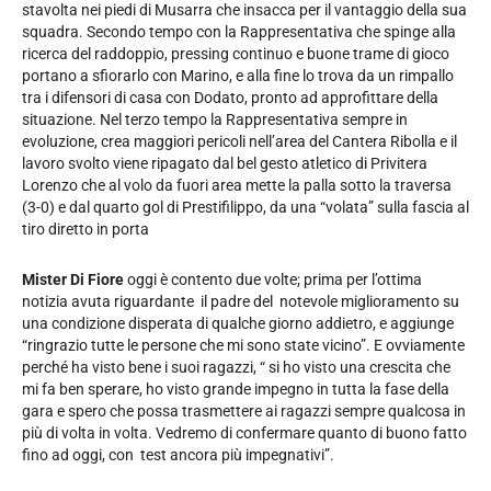
stavolta nei piedi di Musarra che insacca per il vantaggio della sua
squadra. Secondo tempo con la Rappresentativa che spinge alla
ricerca del raddoppio, pressing continuo e buone trame di gioco
portano a sfiorarlo con Marino, e alla fine lo trova da un rimpallo
tra i difensori di casa con Dodato, pronto ad approfittare della
situazione. Nel terzo tempo la Rappresentativa sempre in
evoluzione, crea maggiori pericoli nell’area del Cantera Ribolla e il
lavoro svolto viene ripagato dal bel gesto atletico di Privitera
Lorenzo che al volo da fuori area mette la palla sotto la traversa
(3-0) e dal quarto gol di Prestifilippo, da una “volata” sulla fascia al
tiro diretto in porta
Mister Di Fiore
oggi è contento due volte; prima per l’ottima
notizia avuta riguardante il padre del notevole miglioramento su
una condizione disperata di qualche giorno addietro, e aggiunge
“ringrazio tutte le persone che mi sono state vicino”. E ovviamente
perché ha visto bene i suoi ragazzi, “ si ho visto una crescita che
mi fa ben sperare, ho visto grande impegno in tutta la fase della
gara e spero che possa trasmettere ai ragazzi sempre qualcosa in
più di volta in volta. Vedremo di confermare quanto di buono fatto
fino ad oggi, con test ancora più impegnativi”.