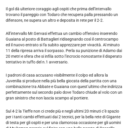
Il gol dà ulteriore coraggio agli ospiti che prima dell’intervallo
trovano il pareggio con Todaro che recupera palla pressando un
difensore, ne supera un altro e deposita in rete per il 2-2.
All’intervallo Mr.Gervasi effettua un cambio offensivo inserendo
Guaiana al posto di Battaglieri ridisegnando così il centrocampo
ed il nuovo entrato si fa subito apprezzare per vivacità. Al minuto
11 della ripresa arriva il sorpasso. Perla su punizione di Adamo dai
20 metri e sfera che si infila sotto l’incrocio nonostante il disperato
tentativo in tuffo del n.1 avversario.
I padroni di casa accusano visibilmente il colpo ed allora la
Juvenilia si produce nella più bella giocata della partita con una
combinazione tra Abbate e Guaiana con quest’ultimo che indirizza
perfettamente sul secondo palo dove Todaro chiude al volo con un
gran sinistro che non lascia scampo al portiere.
Sul 4-2 la Tieffe non ci crede più e negli ultimi 20 minuti c’è spazio
per i tanti cambi effettuati dai 2 tecnici, per la bella rete di Gigante
di testa per gli ospiti e per una clamorosa occasione per gli uomini