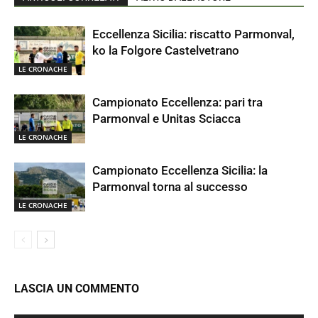
Eccellenza Sicilia: riscatto Parmonval,
ko la Folgore Castelvetrano
LE CRONACHE
Campionato Eccellenza: pari tra
Parmonval e Unitas Sciacca
LE CRONACHE
Campionato Eccellenza Sicilia: la
Parmonval torna al successo
LE CRONACHE
LASCIA UN COMMENTO