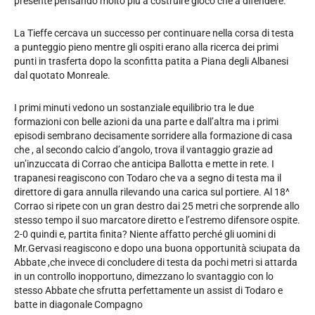
presente pensando molto più a costruire gioco che a difendere.
La Tieffe cercava un successo per continuare nella corsa di testa
a punteggio pieno mentre gli ospiti erano alla ricerca dei primi
punti in trasferta dopo la sconfitta patita a Piana degli Albanesi
dal quotato Monreale.
I primi minuti vedono un sostanziale equilibrio tra le due
formazioni con belle azioni da una parte e dall’altra ma i primi
episodi sembrano decisamente sorridere alla formazione di casa
che , al secondo calcio d’angolo, trova il vantaggio grazie ad
un’inzuccata di Corrao che anticipa Ballotta e mette in rete. I
trapanesi reagiscono con Todaro che va a segno di testa ma il
direttore di gara annulla rilevando una carica sul portiere. Al 18^
Corrao si ripete con un gran destro dai 25 metri che sorprende allo
stesso tempo il suo marcatore diretto e l’estremo difensore ospite.
2-0 quindi e, partita finita? Niente affatto perché gli uomini di
Mr.Gervasi reagiscono e dopo una buona opportunità sciupata da
Abbate ,che invece di concludere di testa da pochi metri si attarda
in un controllo inopportuno, dimezzano lo svantaggio con lo
stesso Abbate che sfrutta perfettamente un assist di Todaro e
batte in diagonale Compagno