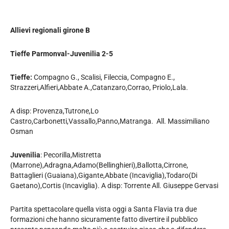
Allievi regionali girone B
Tieffe Parmonval-Juvenilia 2-5
Tieffe:
Compagno G., Scalisi, Fileccia, Compagno E.,
Strazzeri,Alfieri,Abbate A.,Catanzaro,Corrao, Priolo,Lala.
A disp: Provenza,Tutrone,Lo
Castro,Carbonetti,Vassallo,Panno,Matranga. All. Massimiliano
Osman
Juvenilia
: Pecorilla,Mistretta
(Marrone),Adragna,Adamo(Bellinghieri),Ballotta,Cirrone,
Battaglieri (Guaiana),Gigante,Abbate (Incaviglia),Todaro(Di
Gaetano),Cortis (Incaviglia). A disp: Torrente All. Giuseppe Gervasi
Partita spettacolare quella vista oggi a Santa Flavia tra due
formazioni che hanno sicuramente fatto divertire il pubblico