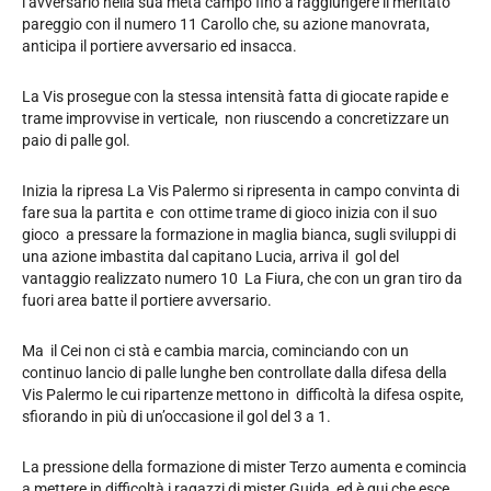
l’avversario nella sua metà campo fino a raggiungere il meritato
pareggio con il numero 11 Carollo che, su azione manovrata,
anticipa il portiere avversario ed insacca.
La Vis prosegue con la stessa intensità fatta di giocate rapide e
trame improvvise in verticale, non riuscendo a concretizzare un
paio di palle gol.
Inizia la ripresa La Vis Palermo si ripresenta in campo convinta di
fare sua la partita e con ottime trame di gioco inizia con il suo
gioco a pressare la formazione in maglia bianca, sugli sviluppi di
una azione imbastita dal capitano Lucia, arriva il gol del
vantaggio realizzato numero 10 La Fiura, che con un gran tiro da
fuori area batte il portiere avversario.
Ma il Cei non ci stà e cambia marcia, cominciando con un
continuo lancio di palle lunghe ben controllate dalla difesa della
Vis Palermo le cui ripartenze mettono in difficoltà la difesa ospite,
sfiorando in più di un’occasione il gol del 3 a 1.
La pressione della formazione di mister Terzo aumenta e comincia
a mettere in difficoltà i ragazzi di mister Guida, ed è qui che esce