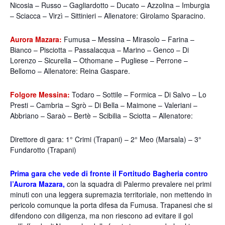
Nicosia – Russo – Gagliardotto – Ducato – Azzolina – Imburgia
– Sciacca – Virzì – Sittinieri – Allenatore: Girolamo Sparacino.
Aurora Mazara:
Fumusa – Messina – Mirasolo – Farina –
Bianco – Pisciotta – Passalacqua – Marino – Genco – Di
Lorenzo – Sicurella – Othomane – Pugliese – Perrone –
Bellomo – Allenatore: Reina Gaspare.
Folgore Messina:
Todaro – Sottile – Formica – Di Salvo – Lo
Presti – Cambria – Sgrò – Di Bella – Maimone – Valeriani –
Abbriano – Saraò – Bertè – Scibilia – Sciotta – Allenatore:
Direttore di gara: 1° Crimi (Trapani) – 2° Meo (Marsala) – 3°
Fundarotto (Trapani)
Prima gara che vede di fronte il Fortitudo Bagheria contro
l’Aurora Mazara,
con la squadra di Palermo prevalere nei primi
minuti con una leggera supremazia territoriale, non mettendo in
pericolo comunque la porta difesa da Fumusa. Trapanesi che si
difendono con diligenza, ma non riescono ad evitare il gol